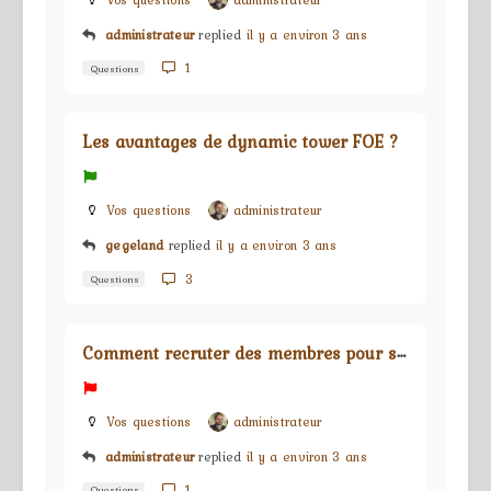
Vos questions
administrateur
administrateur
replied
il y a environ 3 ans
1
Questions
Les avantages de dynamic tower FOE ?
Vos questions
administrateur
gegeland
replied
il y a environ 3 ans
3
Questions
C
omment recruter des membres pour sa guilde ?
Vos questions
administrateur
administrateur
replied
il y a environ 3 ans
1
Questions