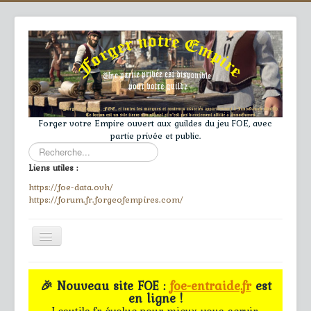
Forger votre Empire ouvert aux guildes du jeu FOE, avec
partie privée et public.
Rechercher
Liens utiles :
https://foe-data.ovh/
https://forum.fr.forgeofempires.com/
Toggle
Navigation
≡
🎉 Nouveau site FOE :
foe-entraide.fr
est
en ligne !
Accueil
Lesutils.fr évolue pour mieux vous servir.