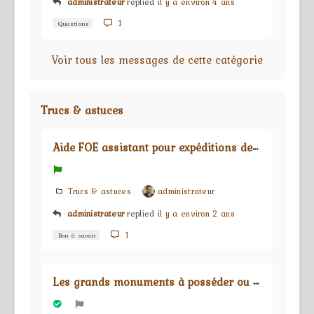
administrateur
replied
il y a environ 4 ans
1
Questions
Voir tous les messages de cette catégorie
Trucs & astuces
A
ide FOE assistant pour expéditions de guilde
Trucs & astuces
administrateur
administrateur
replied
il y a environ 2 ans
1
Bon à savoir
L
es grands monuments à posséder ou à fuir !