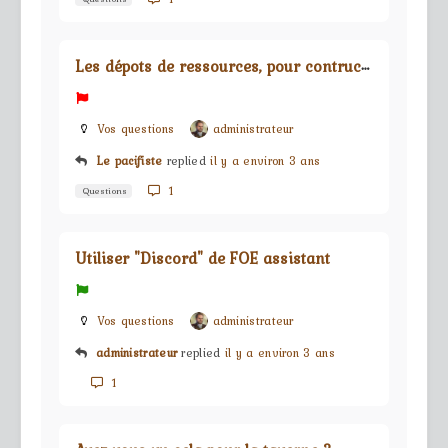
L
es dépots de ressources, pour contructions des bâtiments
Vos questions
administrateur
Le pacifiste
replied
il y a environ 3 ans
1
Questions
Utiliser "Discord" de FOE assistant
Vos questions
administrateur
administrateur
replied
il y a environ 3 ans
1