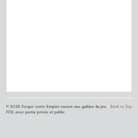
© 2026 Forger votre Empire ouvert aux guildes du jeu
Back to Top
FOE, avec partie privée et public.