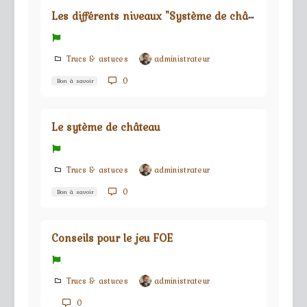
L
es différents niveaux "Système de château"
Trucs & astuces
administrateur
0
Bon à savoir
Le sytème de château
Trucs & astuces
administrateur
0
Bon à savoir
Conseils pour le jeu FOE
Trucs & astuces
administrateur
0