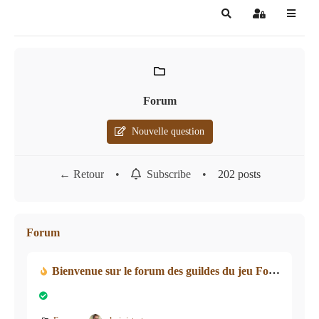
Search
Sign In
Forum
Nouvelle question
← Retour
•
•
202 posts
Subscribe
Forum
Bienvenue sur le forum des guildes du jeu Forge Of Empires