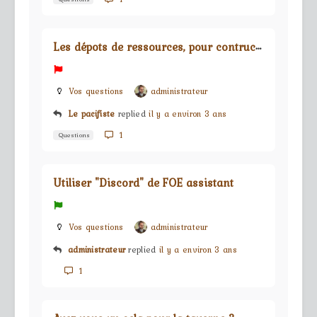
L
es dépots de ressources, pour contructions des bâtiments
Vos questions
administrateur
Le pacifiste
replied
il y a environ 3 ans
1
Questions
Utiliser "Discord" de FOE assistant
Vos questions
administrateur
administrateur
replied
il y a environ 3 ans
1