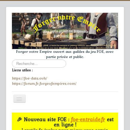
Forger votre Empire ouvert aux guildes du jeu FOE, avec
partie privée et public.
Rechercher
Liens utiles :
https://foe-data.ovh/
https://forum.fr.forgeofempires.com/
Toggle
Navigation
≡
🎉 Nouveau site FOE :
foe-entraide.fr
est
en ligne !
Accueil
Lesutils.fr évolue pour mieux vous servir.