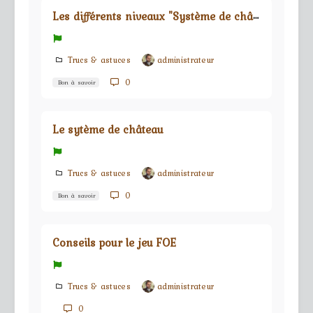
L
es différents niveaux "Système de château"
Trucs & astuces
administrateur
0
Bon à savoir
Le sytème de château
Trucs & astuces
administrateur
0
Bon à savoir
Conseils pour le jeu FOE
Trucs & astuces
administrateur
0