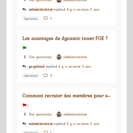
Vos questions
administrateur
administrateur
replied
il y a environ 3 ans
1
Questions
Les avantages de dynamic tower FOE ?
Vos questions
administrateur
gegeland
replied
il y a environ 3 ans
3
Questions
C
omment recruter des membres pour sa guilde ?
Vos questions
administrateur
administrateur
replied
il y a environ 3 ans
1
Questions