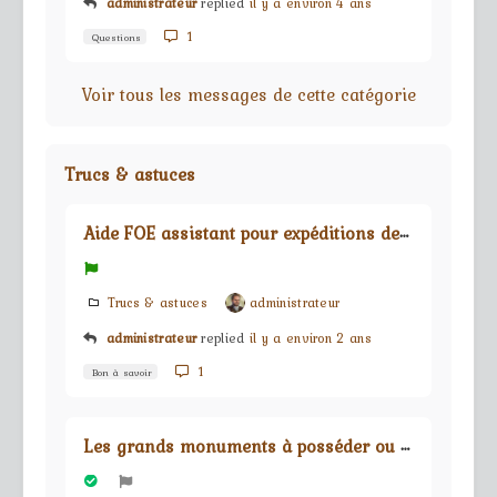
administrateur
replied
il y a environ 4 ans
1
Questions
Voir tous les messages de cette catégorie
Trucs & astuces
A
ide FOE assistant pour expéditions de guilde
Trucs & astuces
administrateur
administrateur
replied
il y a environ 2 ans
1
Bon à savoir
L
es grands monuments à posséder ou à fuir !