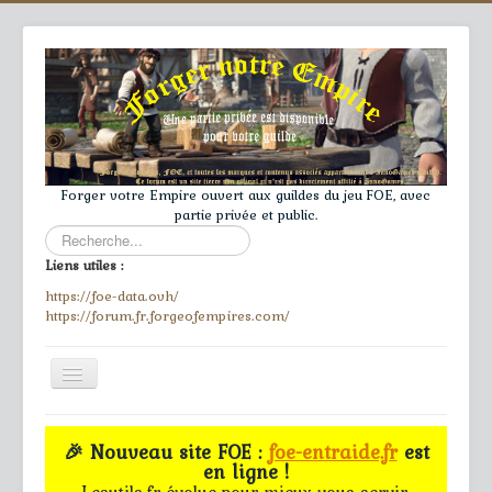
Forger votre Empire ouvert aux guildes du jeu FOE, avec
partie privée et public.
Rechercher
Liens utiles :
https://foe-data.ovh/
https://forum.fr.forgeofempires.com/
Toggle
Navigation
≡
🎉 Nouveau site FOE :
foe-entraide.fr
est
en ligne !
Accueil
Lesutils.fr évolue pour mieux vous servir.