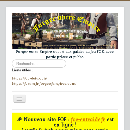
Forger votre Empire ouvert aux guildes du jeu FOE, avec
partie privée et public.
Rechercher
Liens utiles :
https://foe-data.ovh/
https://forum.fr.forgeofempires.com/
Toggle
Navigation
≡
🎉 Nouveau site FOE :
foe-entraide.fr
est
en ligne !
Accueil
Lesutils.fr évolue pour mieux vous servir.