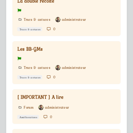
La double récolte
Trucs & astuces
administrateur
0
Trucs & astuces
Les BB-GMs
Trucs & astuces
administrateur
0
Trucs & astuces
[ IMPORTANT ] A lire
Forum
administrateur
0
Améliorations