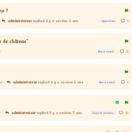
ne ?
administrateur
replied
il y a environ 4 ans
1
Questions
e de château"
r
0
Bon à savoir
ur
administrateur
replied
il y a environ 5 ans
1
Bon à savoir
r
administrateur
replied
il y a environ 5 ans
11
Trucs & astuces