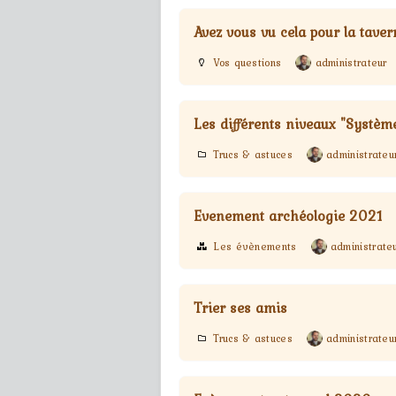
Avez vous vu cela pour la taver
Vos questions
administrateur
Les différents niveaux "Systèm
Trucs & astuces
administrateu
Evenement archéologie 2021
Les évènements
administrate
Trier ses amis
Trucs & astuces
administrateu