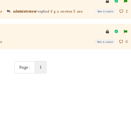
ur
administrateur
replied
il y a environ 5 ans
2
Bon à savoir
ur
0
Bon à savoir
Page :
1