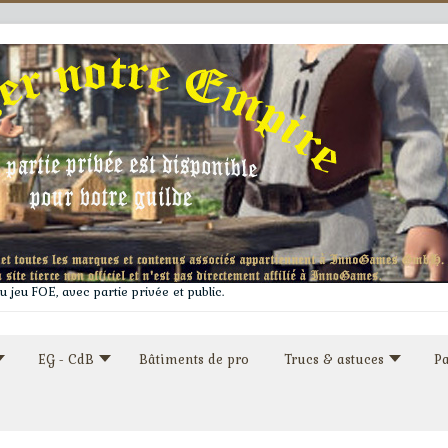
 jeu FOE, avec partie privée et public.
EG - CdB
Bâtiments de pro
Trucs & astuces
Pa