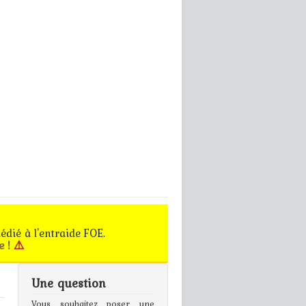
édié à l'entraide FOE.
e !
⚠️
Une question
gn In
Vous souhaitez poser une