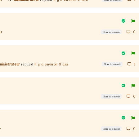
ur
0
Bon à savoir
inistrateur
replied
il y a environ 3 ans
1
Bon à savoir
0
Bon à savoir
r
0
Bon à savoir