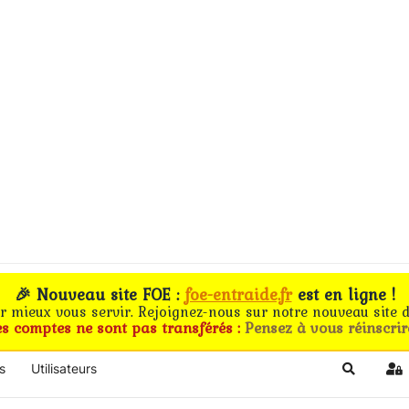
🎉 Nouveau site FOE :
foe-entraide.fr
est en ligne !
ur mieux vous servir. Rejoignez-nous sur notre nouveau site d
es comptes ne sont pas transférés :
Pensez à vous réinscrir
s
Utilisateurs
Search
Si