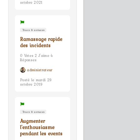
octobre 2021
Trucs & astuces
Ramassage rapide
des incidents
0 Votes 2 J'aime 4
Réponses
administrateur
Posté le mardi 29
octobre 2019
Trucs & astuces
Augmenter
l'enthousiasme
pendant les events