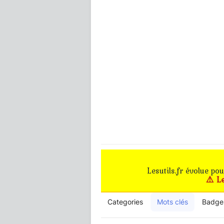
Lesutils.fr évolue po
⚠️ L
Categories
Mots clés
Badge