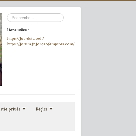
Rechercher
Liens utiles :
https://foe-data.ovh/
https://forum.fr.forgeofempires.com/
rtie privée
Règles