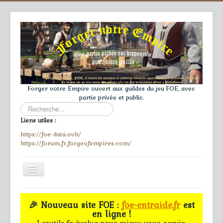
Forger votre Empire ouvert aux guildes du jeu FOE, avec
partie privée et public.
Rechercher
Liens utiles :
https://foe-data.ovh/
https://forum.fr.forgeofempires.com/
Toggle
Navigation
≡
🎉 Nouveau site FOE :
foe-entraide.fr
est
en ligne !
Accueil
Lesutils.fr évolue pour mieux vous servir.