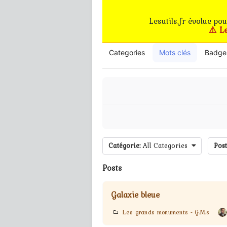
Lesutils.fr évolue po
⚠️ L
Categories
Mots clés
Badge
Catégorie:
All Categories
Post
Posts
Galaxie bleue
Les grands monuments - G.M.s