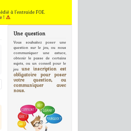
édié à l'entraide FOE.
e !
⚠️
Une question
gn In
Vous souhaitez poser une
question sur le jeu, ou nous
communiquer une astuce,
obtenir le passe de certains
sujets, ou un conseil pour le
une inscription est
jeu
obligatoire pour poser
votre question, ou
communiquer avec
nous.