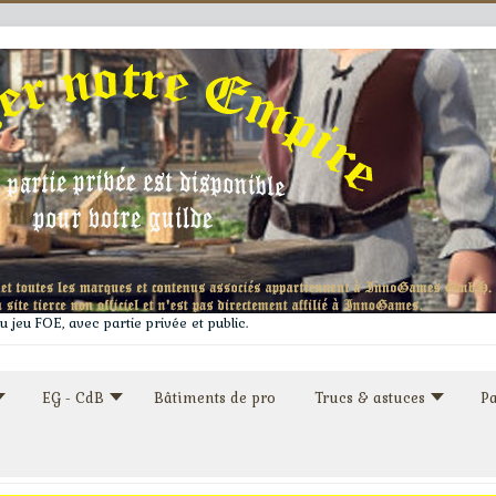
 jeu FOE, avec partie privée et public.
EG - CdB
Bâtiments de pro
Trucs & astuces
Pa