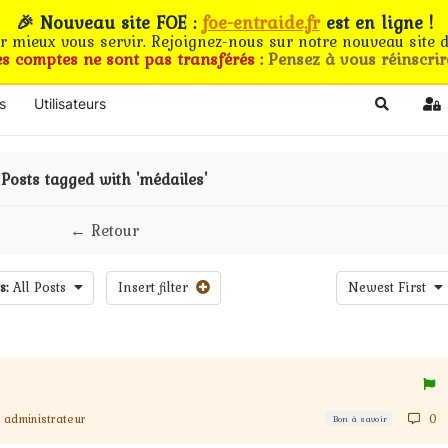
🎉 Nouveau site FOE :
foe-entraide.fr
est en ligne !
ur mieux vous servir. Rejoignez-nous sur notre nouveau site d
es comptes ne sont pas transférés :
Pensez à vous réinscrir
s
Utilisateurs
Search
Si
Posts tagged with 'médailes'
← Retour
s:
All Posts
Insert filter
Newest First
administrateur
0
Bon à savoir