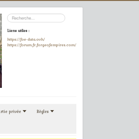
Rechercher
Liens utiles :
https://foe-data.ovh/
https://forum.fr.forgeofempires.com/
rtie privée
Règles