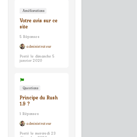
Améliorations
Votre avis sur ce
site
5 Réponses
administrateur
Posté le dimanche 5
janvier 2020
Questions
Principe du Rush
1.9 ?
1 Réponses
administrateur
Posté le mercredi 23