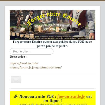
Forger votre Empire ouvert aux guildes du jeu FOE, avec
partie privée et public.
Rechercher
Liens utiles :
https://foe-data.ovh/
https://forum.fr.forgeofempires.com/
Toggle
Navigation
≡
🎉 Nouveau site FOE :
foe-entraide.fr
est
en ligne !
Accueil
Lesutils.fr évolue pour mieux vous servir.