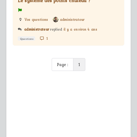
Le système des points château ?
Vos questions
administrateur
administrateur
replied
il y a environ 4 ans
1
Questions
Page :
1