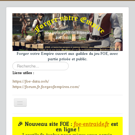
Forger votre Empire ouvert aux guildes du jeu FOE, avec
partie privée et public.
Rechercher
Liens utiles :
https://foe-data.ovh/
https://forum.fr.forgeofempires.com/
Toggle
Navigation
≡
🎉 Nouveau site FOE :
foe-entraide.fr
est
en ligne !
Accueil
Lesutils.fr évolue pour mieux vous servir.