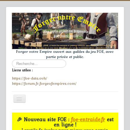
Forger votre Empire ouvert aux guildes du jeu FOE, avec
partie privée et public.
Rechercher
Liens utiles :
https://foe-data.ovh/
https://forum.fr.forgeofempires.com/
Toggle
Navigation
≡
🎉 Nouveau site FOE :
foe-entraide.fr
est
en ligne !
Accueil
Lesutils.fr évolue pour mieux vous servir.