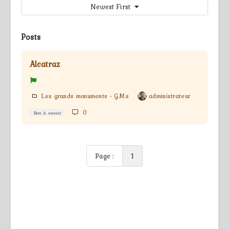
Newest First
Posts
Alcatraz
Les grands monuments - G.M.s
administrateur
0
Bon à savoir
Page :
1