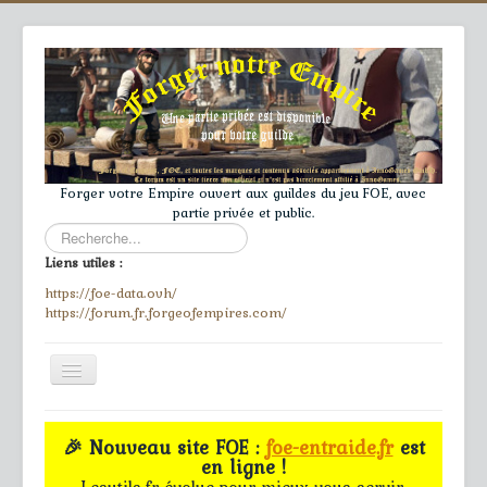
Forger votre Empire ouvert aux guildes du jeu FOE, avec
partie privée et public.
Rechercher
Liens utiles :
https://foe-data.ovh/
https://forum.fr.forgeofempires.com/
Toggle
Navigation
≡
🎉 Nouveau site FOE :
foe-entraide.fr
est
en ligne !
Accueil
Lesutils.fr évolue pour mieux vous servir.