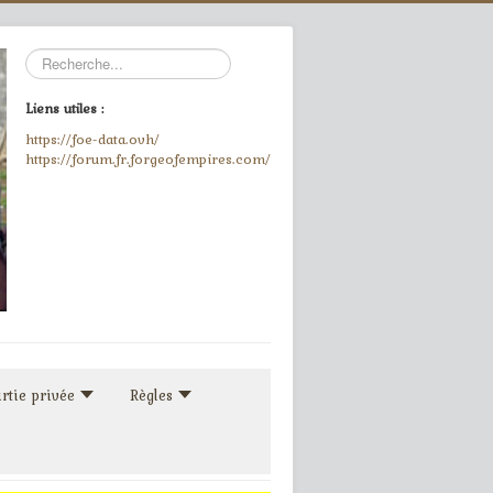
Rechercher
Liens utiles :
https://foe-data.ovh/
https://forum.fr.forgeofempires.com/
rtie privée
Règles