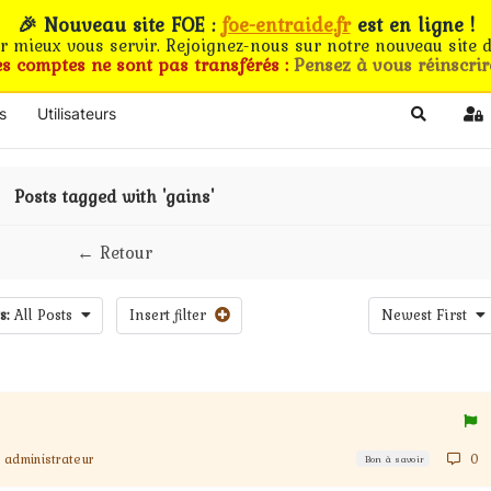
🎉 Nouveau site FOE :
foe-entraide.fr
est en ligne !
ur mieux vous servir. Rejoignez-nous sur notre nouveau site d
es comptes ne sont pas transférés :
Pensez à vous réinscrir
s
Utilisateurs
Search
Si
Posts tagged with 'gains'
← Retour
s:
All Posts
Insert filter
Newest First
administrateur
0
Bon à savoir