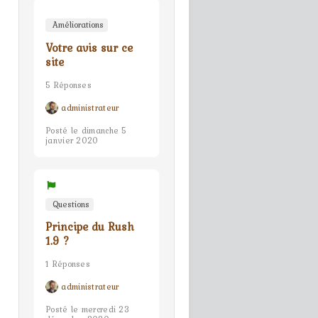
Améliorations
Votre avis sur ce
site
5 Réponses
administrateur
Posté le dimanche 5
janvier 2020
Questions
Principe du Rush
1.9 ?
1 Réponses
administrateur
Posté le mercredi 23