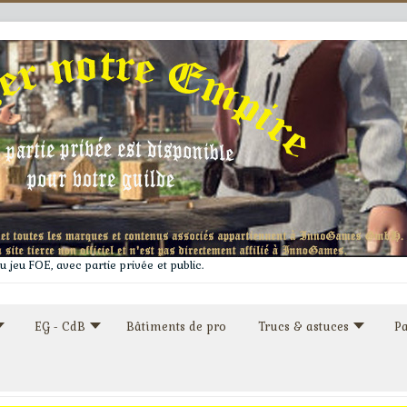
 jeu FOE, avec partie privée et public.
EG - CdB
Bâtiments de pro
Trucs & astuces
Pa