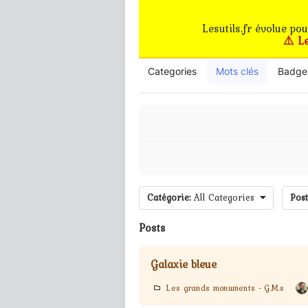
Lesutils.fr évolue po
⚠️ L
Categories
Mots clés
Badge
Catégorie:
All Categories
Post
Posts
Galaxie bleue
Les grands monuments - G.M.s