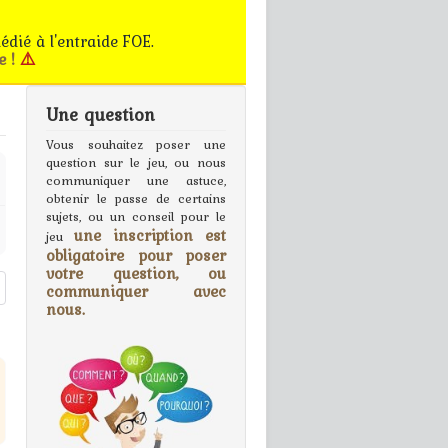
édié à l'entraide FOE.
e !
⚠️
Une question
gn In
Vous souhaitez poser une
question sur le jeu, ou nous
communiquer une astuce,
obtenir le passe de certains
sujets, ou un conseil pour le
une inscription est
jeu
obligatoire pour poser
votre question, ou
communiquer avec
nous.