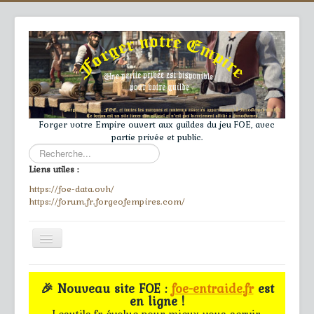
Forger votre Empire ouvert aux guildes du jeu FOE, avec
partie privée et public.
Rechercher
Liens utiles :
https://foe-data.ovh/
https://forum.fr.forgeofempires.com/
Toggle
Navigation
≡
🎉 Nouveau site FOE :
foe-entraide.fr
est
en ligne !
Accueil
Lesutils.fr évolue pour mieux vous servir.