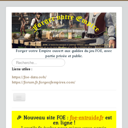
Forger votre Empire ouvert aux guildes du jeu FOE, avec
partie privée et public.
Rechercher
Liens utiles :
https://foe-data.ovh/
https://forum.fr.forgeofempires.com/
Toggle
Navigation
≡
🎉 Nouveau site FOE :
foe-entraide.fr
est
en ligne !
Accueil
Lesutils.fr évolue pour mieux vous servir.