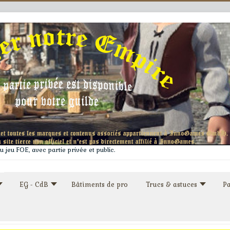
 jeu FOE, avec partie privée et public.
EG - CdB
Bâtiments de pro
Trucs & astuces
Pa