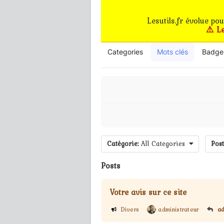
Lesutils.fr évolue po
⚠️ L
Categories
Mots clés
Badge
Catégorie:
All Categories
Post
Posts
Votre avis sur ce site
Divers
administrateur
ad