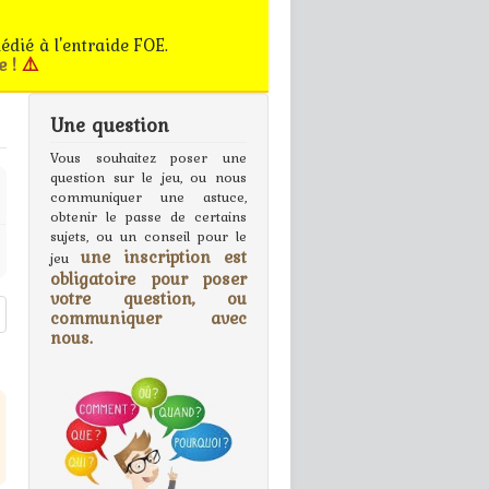
édié à l'entraide FOE.
e !
⚠️
Une question
gn In
Vous souhaitez poser une
question sur le jeu, ou nous
communiquer une astuce,
obtenir le passe de certains
sujets, ou un conseil pour le
une inscription est
jeu
obligatoire pour poser
votre question, ou
communiquer avec
nous.