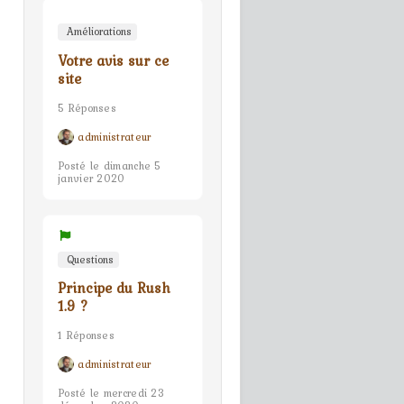
Améliorations
Votre avis sur ce
site
5 Réponses
administrateur
Posté le dimanche 5
janvier 2020
Questions
Principe du Rush
1.9 ?
1 Réponses
administrateur
Posté le mercredi 23