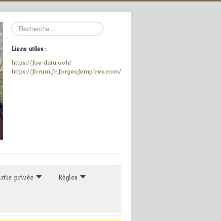
Rechercher
Liens utiles :
https://foe-data.ovh/
https://forum.fr.forgeofempires.com/
rtie privée
Règles