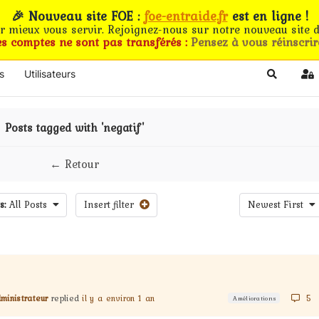
🎉 Nouveau site FOE :
foe-entraide.fr
est en ligne !
ur mieux vous servir. Rejoignez-nous sur notre nouveau site d
es comptes ne sont pas transférés :
Pensez à vous réinscrir
s
Utilisateurs
Search
Si
Posts tagged with 'negatif'
← Retour
s:
All Posts
Insert filter
Newest First
ministrateur
replied
il y a environ 1 an
5
Améliorations