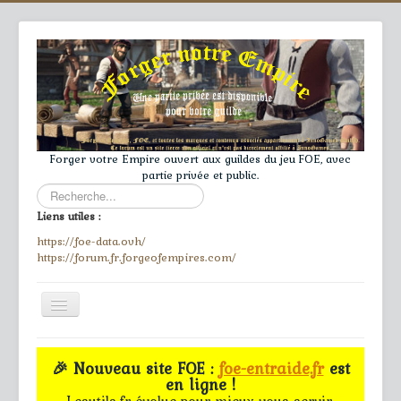
Forger votre Empire ouvert aux guildes du jeu FOE, avec
partie privée et public.
Rechercher
Liens utiles :
https://foe-data.ovh/
https://forum.fr.forgeofempires.com/
Toggle
Navigation
≡
🎉 Nouveau site FOE :
foe-entraide.fr
est
en ligne !
Accueil
Lesutils.fr évolue pour mieux vous servir.