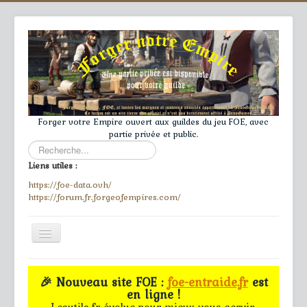
Forger votre Empire ouvert aux guildes du jeu FOE, avec
partie privée et public.
Rechercher
Liens utiles :
https://foe-data.ovh/
https://forum.fr.forgeofempires.com/
Toggle
Navigation
≡
🎉 Nouveau site FOE :
foe-entraide.fr
est
en ligne !
Accueil
Lesutils.fr évolue pour mieux vous servir.