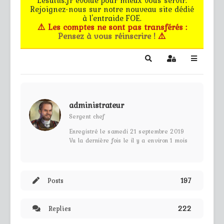
Rejoignez-nous sur notre nouveau site dédié
Le forum
à l'entraide FOE.
⚠️ Les comptes ne sont pas transférés :
Pensez à vous réinscrire !
⚠️
Les G.M.s
EG - CdB
Search
Sign In
Bâtiments de pro
administrateur
Trucs & astuces
Sergent chef
Enregistré le samedi 21 septembre 2019
Partie privée
Vu la dernière fois le il y a environ 1 mois
Règles
Posts
197
Contact
Replies
222