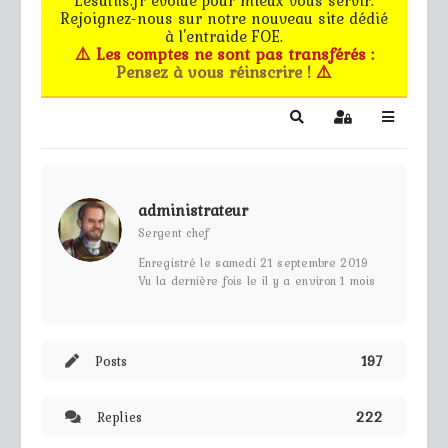
Rejoignez-nous sur notre nouveau site dédié
Le forum
à l'entraide FOE.
⚠️ Les comptes ne sont pas transférés :
Pensez à vous réinscrire !
⚠️
Les G.M.s
EG - CdB
Search
Sign In
Bâtiments de pro
administrateur
Trucs & astuces
Sergent chef
Enregistré le samedi 21 septembre 2019
Partie privée
Vu la dernière fois le il y a environ 1 mois
Règles
Posts
197
Contact
Replies
222