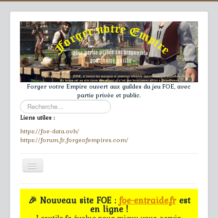
Forger votre Empire ouvert aux guildes du jeu FOE, avec
partie privée et public.
Rechercher
Liens utiles :
https://foe-data.ovh/
https://forum.fr.forgeofempires.com/
Toggle
Navigation
≡
🎉 Nouveau site FOE :
foe-entraide.fr
est
en ligne !
Accueil
Lesutils.fr évolue pour mieux vous servir.