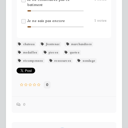
batiment
1
votes
Je ne sais pas encore
chateau
frontenac
marchandises
medailles
pieces
quetes
récompenses
ressources
sondage
0
0