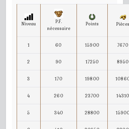
P.F.
Niveau
Points
Pièce
nécessaire
1
60
15900
7670
2
90
17250
8950
3
170
19800
1086
4
260
23700
1431
5
340
28800
1590