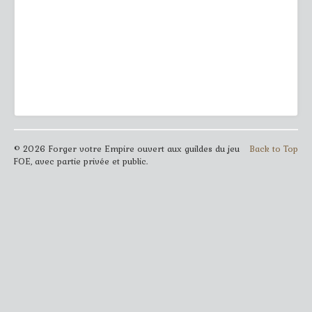
© 2026 Forger votre Empire ouvert aux guildes du jeu
Back to Top
FOE, avec partie privée et public.