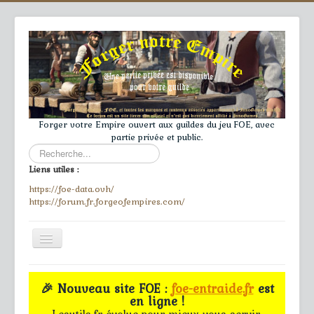
Forger votre Empire ouvert aux guildes du jeu FOE, avec
partie privée et public.
Rechercher
Liens utiles :
https://foe-data.ovh/
https://forum.fr.forgeofempires.com/
Toggle
Navigation
≡
🎉 Nouveau site FOE :
foe-entraide.fr
est
en ligne !
Accueil
Lesutils.fr évolue pour mieux vous servir.