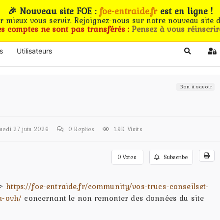
🎉 Nouveau site FOE :
foe-entraide.fr
est en ligne !
ur mieux vous servir. Rejoignez-nous sur notre nouveau site d
es comptes ne sont pas transférés :
Pensez à vous réinscrir
s
Utilisateurs
Search
Si
Bon à savoir
edi 27 juin 2026
0
Replies
1.9K Visits
0
Votes
Subscribe
>>
https://foe-entraide.fr/community/vos-trucs-conseilset-
a-ovh/
concernant le non remonter des données du site