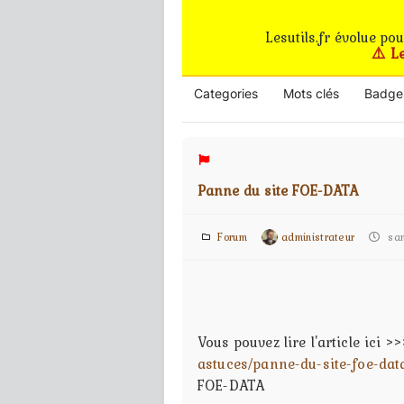
Lesutils.fr évolue po
⚠️ L
Categories
Mots clés
Badge
Panne du site FOE-DATA
Forum
administrateur
sam
Vous pouvez lire l'article ici >
astuces/panne-du-site-foe-dat
FOE-DATA