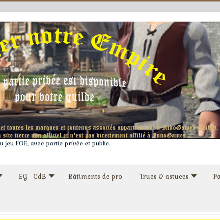
 jeu FOE, avec partie privée et public.
EG - CdB
Bâtiments de pro
Trucs & astuces
Pa