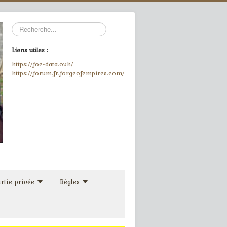
Rechercher
Liens utiles :
https://foe-data.ovh/
https://forum.fr.forgeofempires.com/
rtie privée
Règles