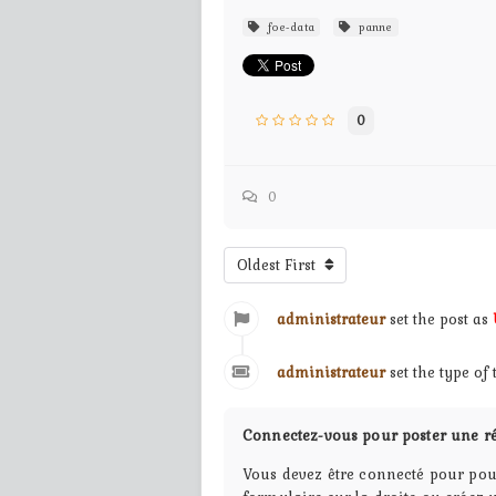
foe-data
panne
0
0
Oldest First
administrateur
set the post as
administrateur
set the type of
Connectez-vous pour poster une r
Vous devez être connecté pour pou