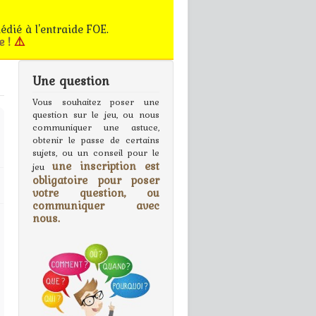
édié à l'entraide FOE.
e !
⚠️
Une question
gn In
Vous souhaitez poser une
question sur le jeu, ou nous
communiquer une astuce,
obtenir le passe de certains
sujets, ou un conseil pour le
une inscription est
jeu
obligatoire pour poser
votre question, ou
communiquer avec
nous.