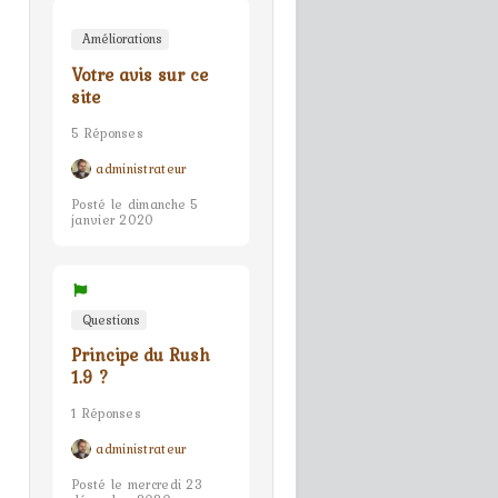
Améliorations
Votre avis sur ce
site
5 Réponses
administrateur
Posté le dimanche 5
janvier 2020
Questions
Principe du Rush
1.9 ?
1 Réponses
administrateur
Posté le mercredi 23