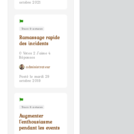
octobre 2021
Trucs & astuces
Ramassage rapide
des incidents
0 Votes 2 J'aime 4
Réponses
administrateur
Posté le mardi 29
octobre 2019
Trucs & astuces
Augmenter
l'enthousiasme
pendant les events