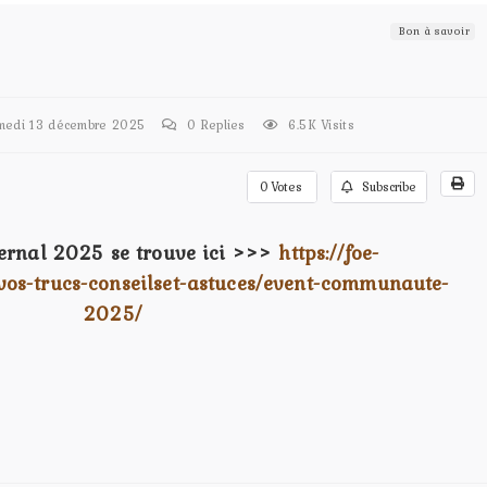
Bon à savoir
edi 13 décembre 2025
0
Replies
6.5K Visits
0
Votes
Subscribe
ernal 2025 se trouve ici >>>
https://foe-
vos-trucs-conseilset-astuces/event-communaute-
2025/