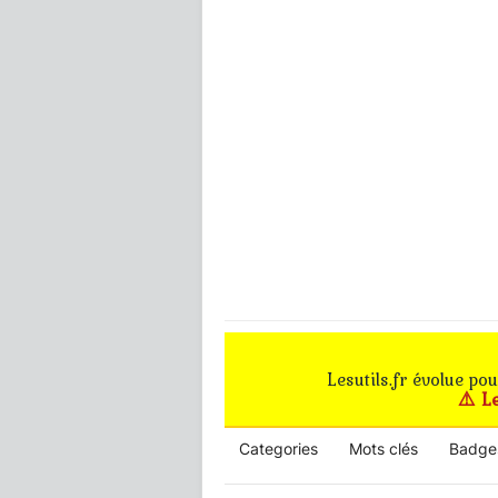
Lesutils.fr évolue po
⚠️ L
Categories
Mots clés
Badge