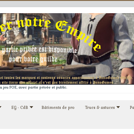
 jeu FOE, avec partie privée et public.
EG - CdB
Bâtiments de pro
Trucs & astuces
Pa