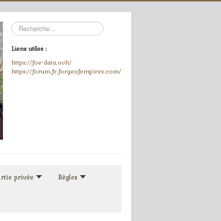
Rechercher
Liens utiles :
https://foe-data.ovh/
https://forum.fr.forgeofempires.com/
rtie privée
Règles