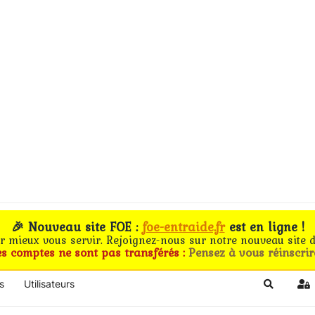
🎉 Nouveau site FOE :
foe-entraide.fr
est en ligne !
ur mieux vous servir. Rejoignez-nous sur notre nouveau site d
es comptes ne sont pas transférés :
Pensez à vous réinscrir
s
Utilisateurs
Search
Si