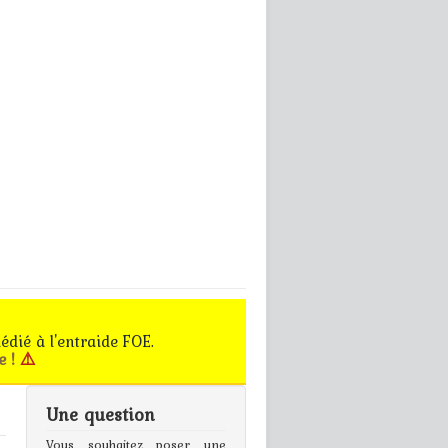
édié à l'entraide FOE.
e !
⚠️
Une question
gn In
Vous souhaitez poser une