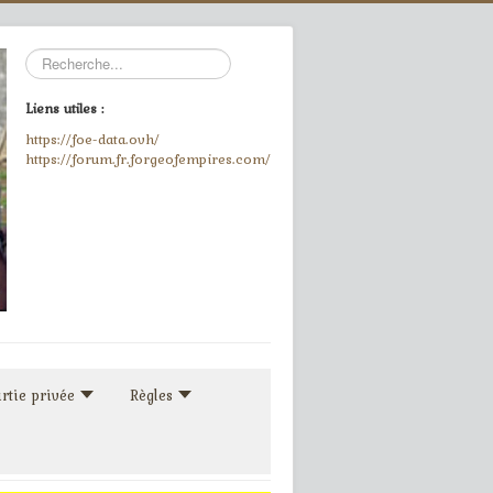
Rechercher
Liens utiles :
https://foe-data.ovh/
https://forum.fr.forgeofempires.com/
rtie privée
Règles