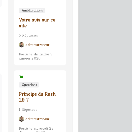
Améliorations
Votre avis sur ce
site
5 Réponses
administrateur
Posté le dimanche 5
janvier 2020
Questions
Principe du Rush
1.9 ?
1 Réponses
administrateur
Posté le mercredi 23