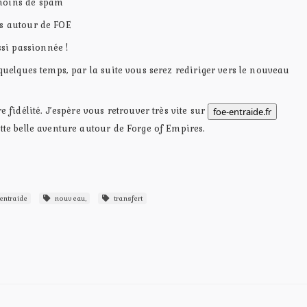
moins de spam
rs autour de FOE
i passionnée !
 quelques temps, par la suite vous serez rediriger vers le nouveau
e fidélité. J’espère vous retrouver très vite sur
foe-entraide.fr
tte belle aventure autour de Forge of Empires.
entraide
nouveau,
transfert