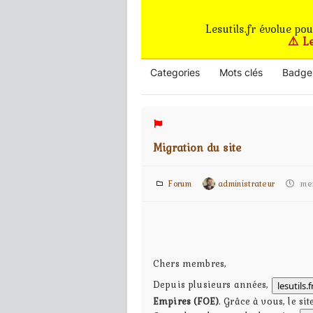
Lesutils.fr évolue po
⚠️ L
Categories
Mots clés
Badge
Migration du site
Forum
administrateur
merc
Chers membres,
Depuis plusieurs années,
lesutils.f
Empires (FOE)
. Grâce à vous, le si