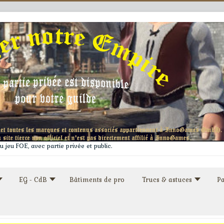
 jeu FOE, avec partie privée et public.
EG - CdB
Bâtiments de pro
Trucs & astuces
Pa