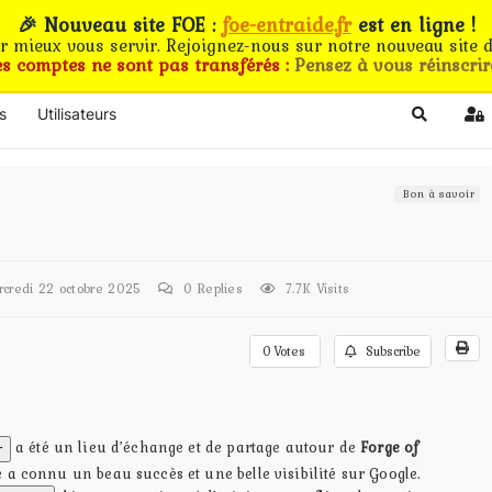
🎉 Nouveau site FOE :
foe-entraide.fr
est en ligne !
ur mieux vous servir. Rejoignez-nous sur notre nouveau site d
es comptes ne sont pas transférés :
Pensez à vous réinscrir
s
Utilisateurs
Search
Si
Bon à savoir
redi 22 octobre 2025
0
Replies
7.7K Visits
0
Votes
Subscribe
a été un lieu d’échange et de partage autour de
Forge of
r
te a connu un beau succès et une belle visibilité sur Google.