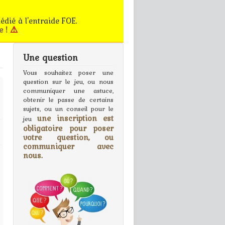
édié à l'entraide FOE.
e !
⚠️
Une question
gn In
Vous souhaitez poser une
question sur le jeu, ou nous
communiquer une astuce,
obtenir le passe de certains
sujets, ou un conseil pour le
une inscription est
jeu
obligatoire pour poser
votre question, ou
communiquer avec
nous.