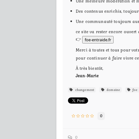
Une meilleure modération et 
Des contenus enrichis, toujou
Une communauté toujours auss
ce site va rester encore ouvert
👉
foe-entraide.fr
Merci à toutes et tous pour votr
pour continuer à faire vivre ce
À très bientôt,
Jean-Marie
changement
domaine
foe 
0
0