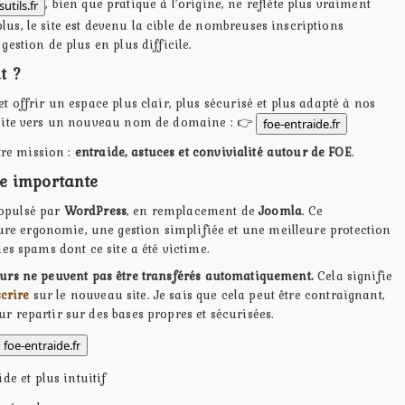
, bien que pratique à l’origine, ne reflète plus vraiment
sutils.fr
lus, le site est devenu la cible de nombreuses inscriptions
gestion de plus en plus difficile.
t ?
et offrir un espace plus clair, plus sécurisé et plus adapté à nos
e site vers un nouveau nom de domaine : 👉
foe-entraide.fr
re mission :
entraide, astuces et convivialité autour de FOE
.
ue importante
ropulsé par
WordPress
, en remplacement de
Joomla
. Ce
e ergonomie, une gestion simplifiée et une meilleure protection
les spams dont ce site a été victime.
teurs ne peuvent pas être transférés automatiquement.
Cela signifie
crire
sur le nouveau site. Je sais que cela peut être contraignant,
r repartir sur des bases propres et sécurisées.
foe-entraide.fr
de et plus intuitif