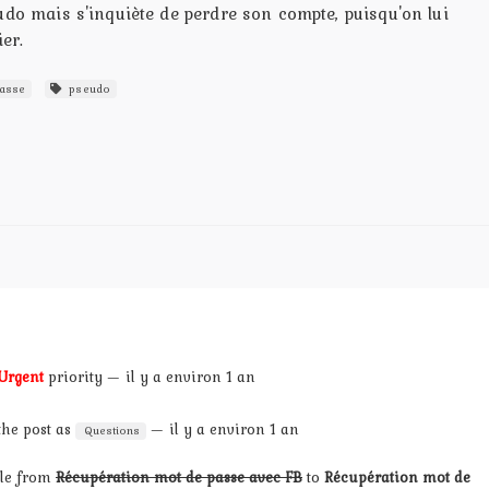
udo mais s'inquiète de perdre son compte, puisqu'on lui
er.
asse
pseudo
Urgent
priority — il y a environ 1 an
 the post as
— il y a environ 1 an
Questions
tle from
Récupération mot de passe avec FB
to
Récupération mot de