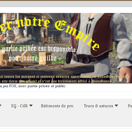
 jeu FOE, avec partie privée et public.
EG - CdB
Bâtiments de pro
Trucs & astuces
Pa