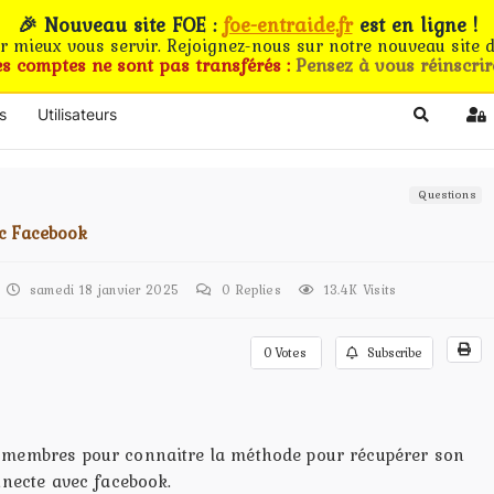
🎉 Nouveau site FOE :
foe-entraide.fr
est en ligne !
ur mieux vous servir. Rejoignez-nous sur notre nouveau site d
es comptes ne sont pas transférés :
Pensez à vous réinscrir
s
Utilisateurs
Search
Si
Questions
ec Facebook
samedi 18 janvier 2025
0
Replies
13.4K Visits
0
Votes
Subscribe
 membres pour connaitre la méthode pour récupérer son
nnecte avec facebook.