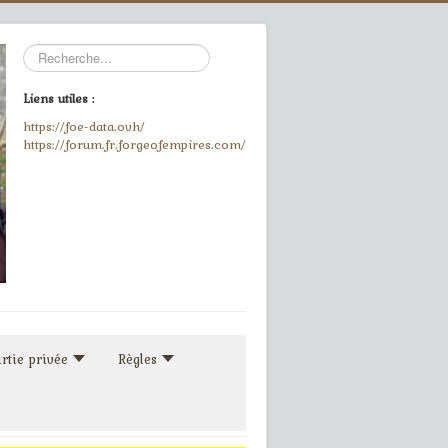
Rechercher
Liens utiles :
https://foe-data.ovh/
https://forum.fr.forgeofempires.com/
rtie privée
Règles