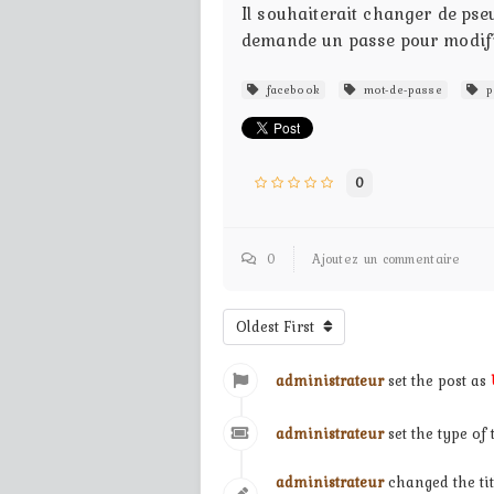
Il souhaiterait changer de pse
demande un passe pour modifi
facebook
mot-de-passe
p
0
0
Ajoutez un commentaire
Oldest First
administrateur
set the post as
administrateur
set the type of
administrateur
changed the ti