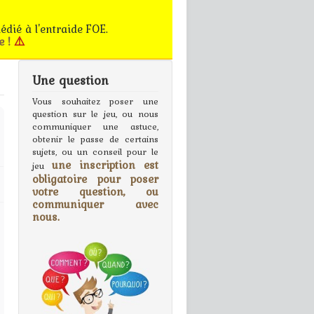
édié à l'entraide FOE.
e !
⚠️
Une question
gn In
Vous souhaitez poser une
question sur le jeu, ou nous
communiquer une astuce,
obtenir le passe de certains
sujets, ou un conseil pour le
une inscription est
jeu
obligatoire pour poser
votre question, ou
communiquer avec
nous.