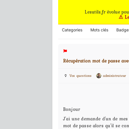
Lesutils.fr évolue po
⚠️ L
Categories
Mots clés
Badge
Récupération mot de passe av
Vos questions
administrateur
Bonjour
J'ai une demande d'un de mes
mot de passe alors qu'il se co