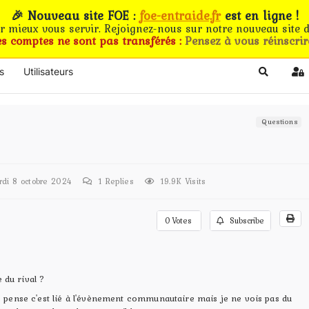
🎉 Nouveau site FOE :
foe-entraide.fr
est en ligne !
ur mieux vous servir. Rejoignez-nous sur notre nouveau site d
es comptes ne sont pas transférés :
Pensez à vous réinscrir
s
Utilisateurs
Search
Si
Questions
i 8 octobre 2024
1
Replies
19.9K Visits
0
Votes
Subscribe
e du rival ?
, je pense c'est lié à l'évènement communautaire mais je ne vois pas du