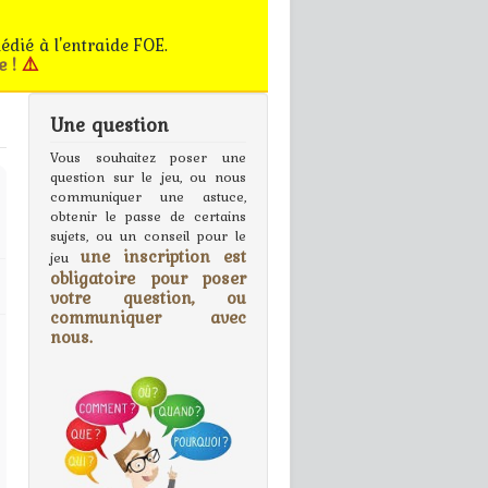
édié à l'entraide FOE.
e !
⚠️
Une question
gn In
Vous souhaitez poser une
question sur le jeu, ou nous
communiquer une astuce,
obtenir le passe de certains
sujets, ou un conseil pour le
une inscription est
jeu
obligatoire pour poser
votre question, ou
communiquer avec
nous.