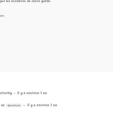
si que les membres de notre guilde.
er.
riority — il y a environ 1 an
t as
— il y a environ 1 an
Questions