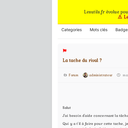
Lesutils.fr évolue po
⚠️ L
Categories
Mots clés
Badge
La tache du rival ?
Forum
administrateur
mard
Salut
J'ai besoin d'aide concernant la tâch
Qui y a t'il à faire pour cette tache