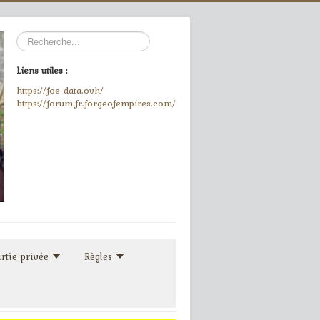
Rechercher
Liens utiles :
https://foe-data.ovh/
https://forum.fr.forgeofempires.com/
rtie privée
Règles