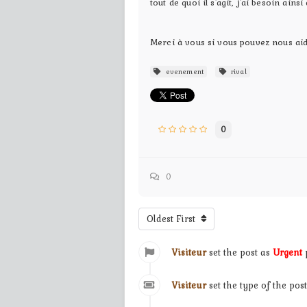
tout de quoi il s'agit, j'ai besoin ain
Merci à vous si vous pouvez nous aid
evenement
rival
0
0
Oldest First
Visiteur
set the post as
Urgent
p
Visiteur
set the type of the pos