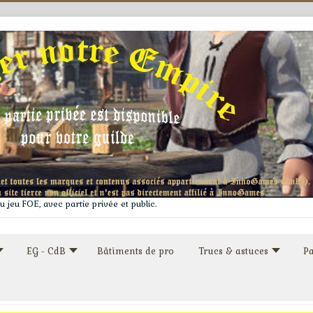
 jeu FOE, avec partie privée et public.
EG - CdB
Bâtiments de pro
Trucs & astuces
Pa