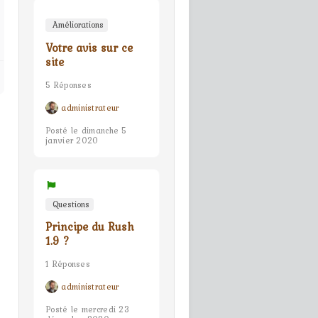
Améliorations
Votre avis sur ce
site
5 Réponses
administrateur
Posté le dimanche 5
janvier 2020
Questions
Principe du Rush
1.9 ?
1 Réponses
administrateur
Posté le mercredi 23