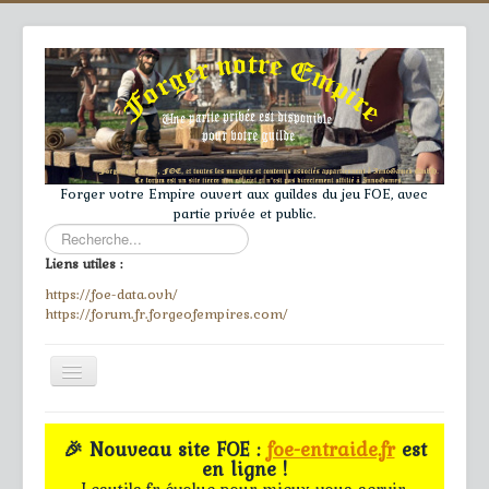
Forger votre Empire ouvert aux guildes du jeu FOE, avec
partie privée et public.
Rechercher
Liens utiles :
https://foe-data.ovh/
https://forum.fr.forgeofempires.com/
Toggle
Navigation
≡
🎉 Nouveau site FOE :
foe-entraide.fr
est
en ligne !
Accueil
Lesutils.fr évolue pour mieux vous servir.