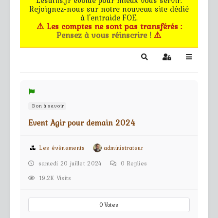
Rejoignez-nous sur notre nouveau site dédié
Le forum
à l'entraide FOE.
⚠️ Les comptes ne sont pas transférés :
Pensez à vous réinscrire !
⚠️
Les G.M.s
EG - CdB
Search
Sign In
Bâtiments de pro
Bon à savoir
Trucs & astuces
Event Agir pour demain 2024
Partie privée
Les évènements
administrateur
Règles
samedi 20 juillet 2024
0
Replies
Contact
19.2K Visits
0
Votes