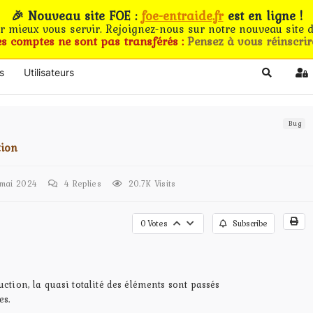
🎉 Nouveau site FOE :
foe-entraide.fr
est en ligne !
ur mieux vous servir. Rejoignez-nous sur notre nouveau site d
es comptes ne sont pas transférés :
Pensez à vous réinscrir
s
Utilisateurs
Search
Si
Bug
tion
 mai 2024
4
Replies
20.7K Visits
0
Votes
Subscribe
ction, la quasi totalité des éléments sont passés
es.