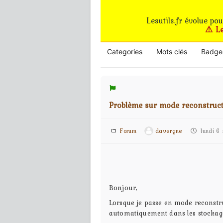
Lesutils.fr évolue po
⚠️ L
Categories
Mots clés
Badge
Problème sur mode reconstruc
Forum
davergne
lundi 6
Bonjour,
Lorsque je passe en mode reconstru
automatiquement dans les stockag