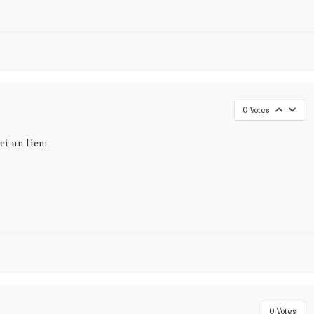
0
Votes
ci un lien:
0
Votes