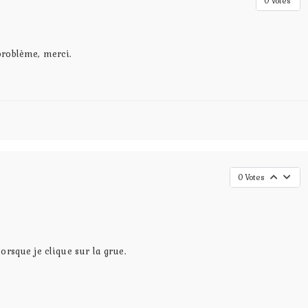
0
Votes
problème, merci.
0
Votes
orsque je clique sur la grue.