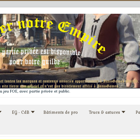
 jeu FOE, avec partie privée et public.
EG - CdB
Bâtiments de pro
Trucs & astuces
Pa