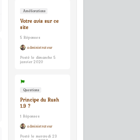
Améliorations
Votre avis sur ce
site
5 Réponses
administrateur
Posté le dimanche 5
janvier 2020
Questions
Principe du Rush
1.9 ?
1 Réponses
administrateur
Posté le mercredi 23