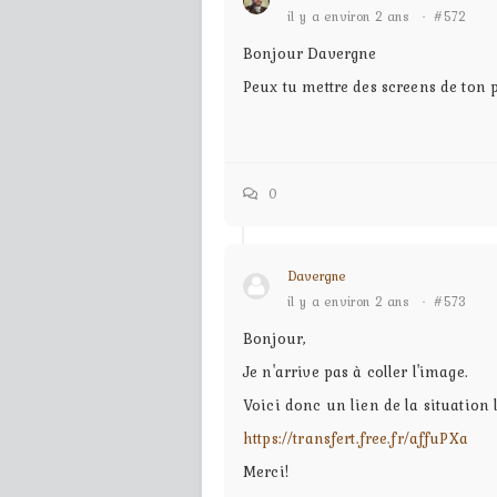
il y a environ 2 ans
·
#572
Bonjour Davergne
Peux tu mettre des screens de ton 
0
Davergne
il y a environ 2 ans
·
#573
Bonjour,
Je n'arrive pas à coller l'image.
Voici donc un lien de la situation l
https://transfert.free.fr/affuPXa
Merci!