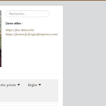
Rechercher
Liens utiles :
https://foe-data.ovh/
https://forum.fr.forgeofempires.com/
rtie privée
Règles