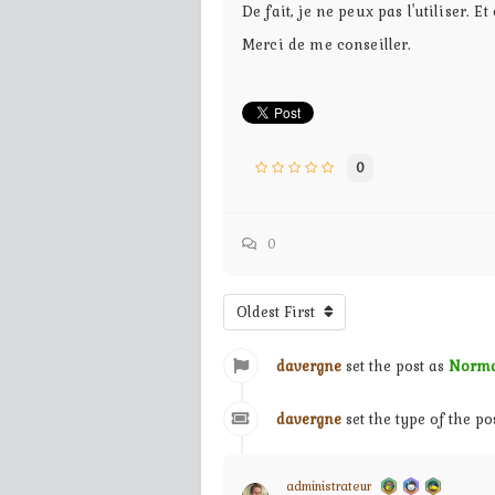
De fait, je ne peux pas l'utiliser.
Merci de me conseiller.
0
0
Oldest First
davergne
set the post as
Norma
davergne
set the type of the po
administrateur