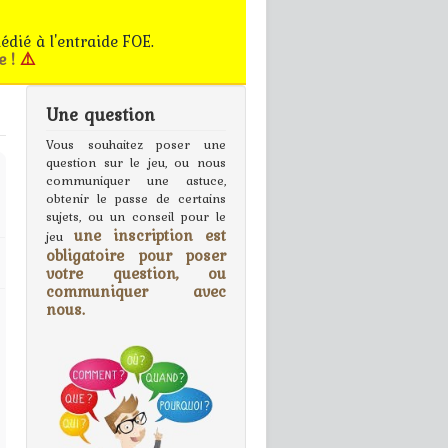
édié à l'entraide FOE.
e !
⚠️
Une question
gn In
Vous souhaitez poser une
question sur le jeu, ou nous
communiquer une astuce,
obtenir le passe de certains
sujets, ou un conseil pour le
une inscription est
jeu
obligatoire pour poser
votre question, ou
communiquer avec
nous.