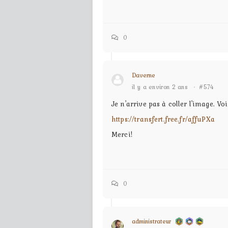
0
Daverne
il y a environ 2 ans
·
#574
Je n'arrive pas à coller l'image. Voi
https://transfert.free.fr/affuPXa
Merci!
0
administrateur