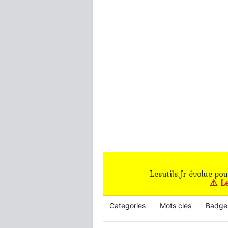
Lesutils.fr évolue po
⚠️ L
Categories
Mots clés
Badge