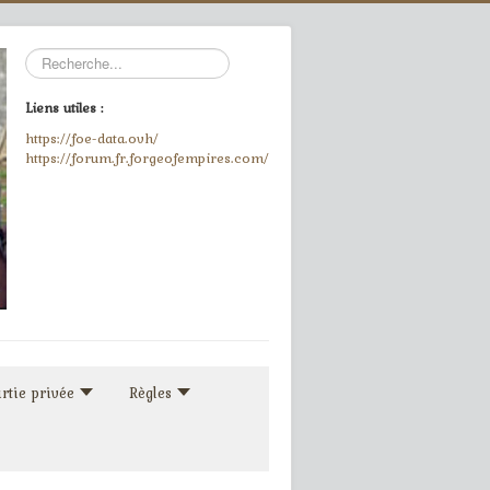
Rechercher
Liens utiles :
https://foe-data.ovh/
https://forum.fr.forgeofempires.com/
rtie privée
Règles