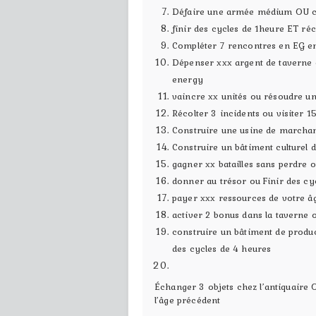
Défaire une armée médium OU co
finir des cycles de 1heure ET réc
Compléter 7 rencontres en EG en
Dépenser xxx argent de taverne 
energy
vaincre xx unités ou résoudre u
Récolter 3 incidents ou visiter 1
Construire une usine de marchan
Construire un bâtiment culturel 
gagner xx batailles sans perdre
donner au trésor ou Finir des cy
payer xxx ressources de votre âg
activer 2 bonus dans la taverne 
construire un bâtiment de produc
des cycles de 4 heures
Échanger 3 objets chez l’antiquaire 
l’âge précédent