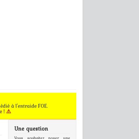
édié à l'entraide FOE.
e !
⚠️
Une question
gn In
Vous souhaitez poser une