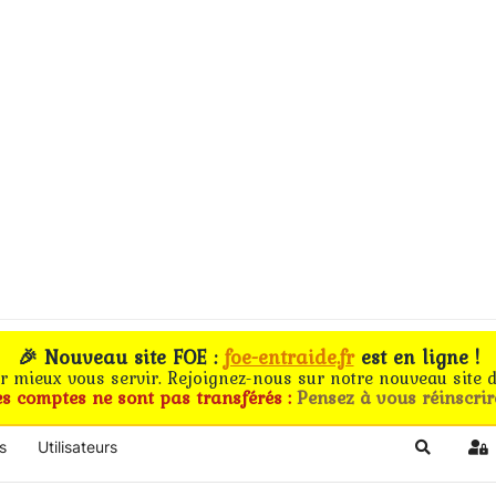
🎉 Nouveau site FOE :
foe-entraide.fr
est en ligne !
ur mieux vous servir. Rejoignez-nous sur notre nouveau site d
es comptes ne sont pas transférés :
Pensez à vous réinscrir
s
Utilisateurs
Search
Si