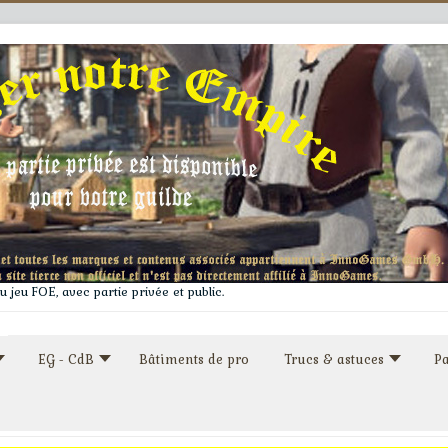
 jeu FOE, avec partie privée et public.
EG - CdB
Bâtiments de pro
Trucs & astuces
Pa