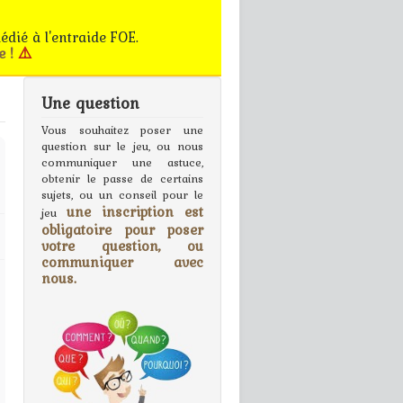
édié à l'entraide FOE.
e !
⚠️
Une question
gn In
Vous souhaitez poser une
question sur le jeu, ou nous
communiquer une astuce,
obtenir le passe de certains
sujets, ou un conseil pour le
une inscription est
jeu
obligatoire pour poser
votre question, ou
communiquer avec
nous.