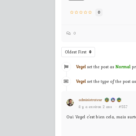
0
0
Oldest First
Vegel
set the post as
Normal
pr
Vegel
set the type of the post a
administrateur
il y a environ 2 ans
·
#557
Oui Vegel c'est bien cela, mais surto