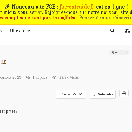
🎉 Nouveau site FOE :
foe-entraide.fr
est en ligne !
ur mieux vous servir. Rejoignez-nous sur notre nouveau site d
es comptes ne sont pas transférés :
Pensez à vous réinscrir
s
Utilisateurs
Search
Si
Questions
 1.9
vembre 2023
1
Replies
28.5K Visits
0
Votes
Subscribe
est prise?