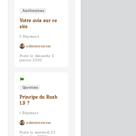
Améliorations
Votre avis sur ce
site
5 Réponses
administrateur
Posté le dimanche 5
janvier 2020
Questions
Principe du Rush
1.9 ?
1 Réponses
administrateur
Posté le mercredi 23