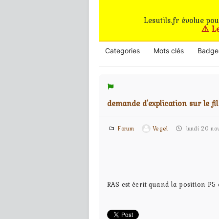
Lesutils.fr évolue po
⚠️ L
Categories
Mots clés
Badge
demande d'explication sur le fil
Forum
Vegel
lundi 20 no
RAS est écrit quand la position P5 