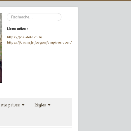
Rechercher
Liens utiles :
https://foe-data.ovh/
https://forum.fr.forgeofempires.com/
rtie privée
Règles