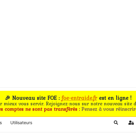
🎉 Nouveau site FOE :
foe-entraide.fr
est en ligne !
ur mieux vous servir. Rejoignez-nous sur notre nouveau site d
es comptes ne sont pas transférés :
Pensez à vous réinscrir
s
Utilisateurs
Search
Si