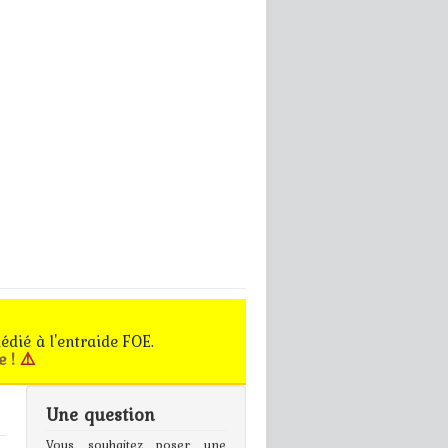
édié à l'entraide FOE.
e !
⚠️
Une question
gn In
Vous souhaitez poser une