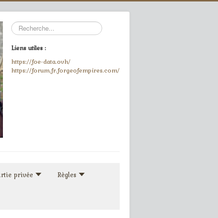
Rechercher
Liens utiles :
https://foe-data.ovh/
https://forum.fr.forgeofempires.com/
rtie privée
Règles