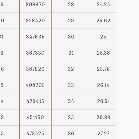
19
309670
28
24.24
50
328420
29
24.62
81
347635
30
25
13
367330
31
25.38
46
387520
32
25.76
79
408205
33
26.14
14
429415
34
26.51
49
451150
35
26.89
85
473425
36
27.27