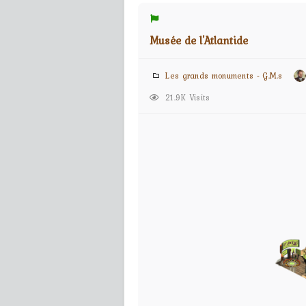
Musée de l'Atlantide
Les grands monuments - G.M.s
21.9K Visits