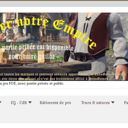
 jeu FOE, avec partie privée et public.
EG - CdB
Bâtiments de pro
Trucs & astuces
Pa