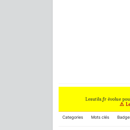
Lesutils.fr évolue po
⚠️ L
Categories
Mots clés
Badge