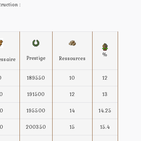
ruction :
%
Prestige
Ressources
essaire
0
189550
10
12
0
191500
12
13
0
195500
14
14.25
0
200350
15
15.4