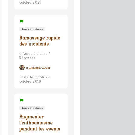
octobre 2021
Trucs & astuces
Ramassage rapide
des incidents
0 Votes 2 J'aime 4
Réponses
administrateur
Posté le mardi 29
octobre 2019
Trucs & astuces
Augmenter
l'enthousiasme
pendant les events