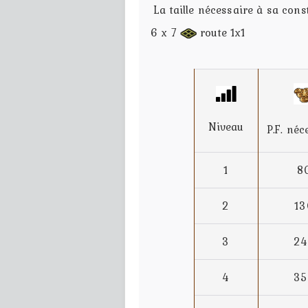
La taille nécessaire à sa const
6 x 7
route 1x1
Niveau
P.F. néc
1
8
2
13
3
24
4
35