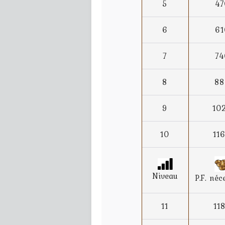
5
47
6
61
7
74
8
88
9
10
10
11
Niveau
P.F. néc
11
11