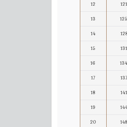
12
12
13
12
14
12
15
13
16
13
17
13
18
14
19
14
20
14