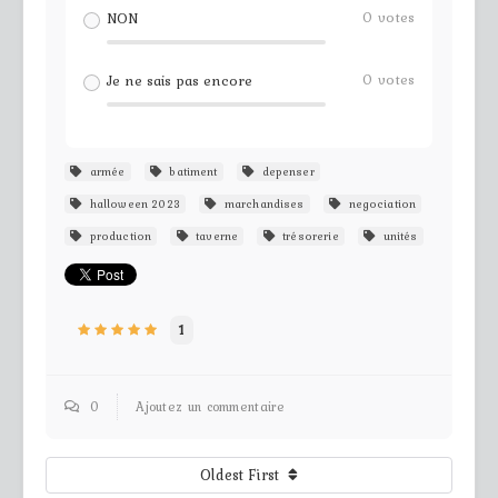
0
votes
NON
0
votes
Je ne sais pas encore
armée
batiment
depenser
halloween 2023
marchandises
negociation
production
taverne
trésorerie
unités
1
0
Ajoutez un commentaire
Oldest First