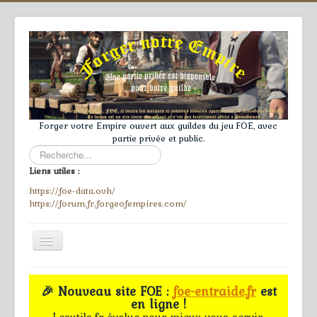
Forger votre Empire ouvert aux guildes du jeu FOE, avec
partie privée et public.
Rechercher
Liens utiles :
https://foe-data.ovh/
https://forum.fr.forgeofempires.com/
Toggle
Navigation
≡
🎉 Nouveau site FOE :
foe-entraide.fr
est
en ligne !
Accueil
Lesutils.fr évolue pour mieux vous servir.