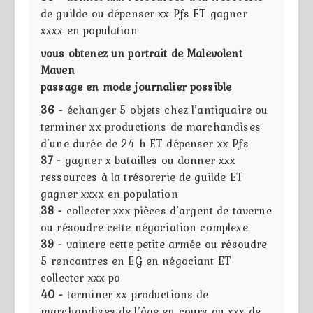
de guilde ou dépenser xx Pfs ET gagner
xxxx en population
vous obtenez un portrait de Malevolent
Maven
passage en mode journalier possible
36 -
échanger 5 objets chez l’antiquaire ou
terminer xx productions de marchandises
d’une durée de 24 h ET dépenser xx Pfs
37 -
gagner x batailles ou donner xxx
ressources à la trésorerie de guilde ET
gagner xxxx en population
38 -
collecter xxx pièces d’argent de taverne
ou résoudre cette négociation complexe
39 -
vaincre cette petite armée ou résoudre
5 rencontres en EG en négociant ET
collecter xxx po
40 -
terminer xx productions de
marchandises de l’âge en cours ou xxx de