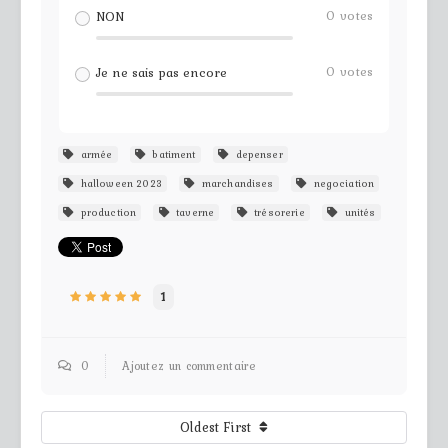
0
votes
NON
0
votes
Je ne sais pas encore
armée
batiment
depenser
halloween 2023
marchandises
negociation
production
taverne
trésorerie
unités
1
0
Ajoutez un commentaire
Oldest First