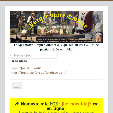
Forger votre Empire ouvert aux guildes du jeu FOE, avec
partie privée et public.
Rechercher
Liens utiles :
https://foe-data.ovh/
https://forum.fr.forgeofempires.com/
Toggle
Navigation
≡
🎉 Nouveau site FOE :
foe-entraide.fr
est
en ligne !
Accueil
Lesutils.fr évolue pour mieux vous servir.