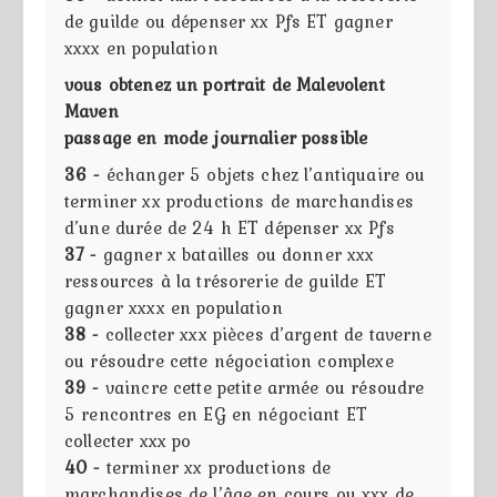
de guilde ou dépenser xx Pfs ET gagner
xxxx en population
vous obtenez un portrait de Malevolent
Maven
passage en mode journalier possible
36 -
échanger 5 objets chez l’antiquaire ou
terminer xx productions de marchandises
d’une durée de 24 h ET dépenser xx Pfs
37 -
gagner x batailles ou donner xxx
ressources à la trésorerie de guilde ET
gagner xxxx en population
38 -
collecter xxx pièces d’argent de taverne
ou résoudre cette négociation complexe
39 -
vaincre cette petite armée ou résoudre
5 rencontres en EG en négociant ET
collecter xxx po
40 -
terminer xx productions de
marchandises de l’âge en cours ou xxx de