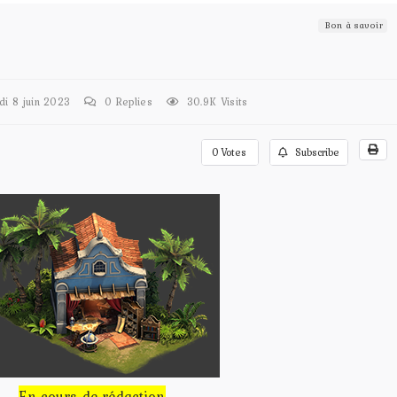
Bon à savoir
i 8 juin 2023
0
Replies
30.9K Visits
0
Votes
Subscribe
En cours de rédaction