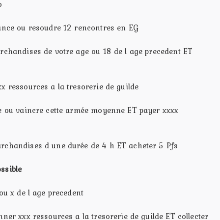
o
vince ou resoudre 12 rencontres en EG
archandises de votre age ou 18 de l age precedent ET
x ressources a la tresorerie de guilde
ne ou vaincre cette armée moyenne ET payer xxxx
rchandises d une durée de 4 h ET acheter 5 Pfs
ssible
 ou x de l age precedent
nner xxx ressources a la tresorerie de guilde ET collecter