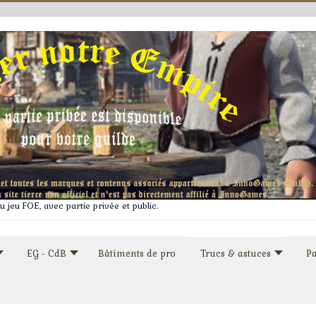
 jeu FOE, avec partie privée et public.
EG - CdB
Bâtiments de pro
Trucs & astuces
Pa