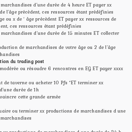
 marchandises d’une durée de 4 heure ET payer xx
de l’âge précèdent, ces ressources étant prédéfinies
âge ou x de ‘ âge précèdent ET payer xx ressources de
dent, ces ressources étant prédéfinies
 marchandises d’une durée de 15 minutes ET collecter
oduction de marchandises de votre âge ou 2 de l’âge
chandises
tion du trading post
 modérée ou résoudre 6 rencontres en EG ET payer xxxx
t de taverne ou acheter 10 Pfs “ET terminer xx
d’une durée de 1h
 vaincre cette grande armée
quaire ou terminer xx productions de marchandises d une
x marchandises
er xx productions de marchandises d une durée de 24 h