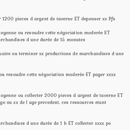
er 1200 pieces d argent de taverne ET depenser xx Pfs
 moyenne ou resoudre cette négociation moderée ET
archandises d une durée de 15 monutes
quaire ou terminer xx productions de marchandises d une
e ou resoudre cette négociation moderée ET payer xxxx
 moyenne ou collecter 2000 pieces d argent de taverne ET
ge ou xx de l age precedent, ces ressources etant
rchandises d une durée de 1 h ET collecter xxxx po