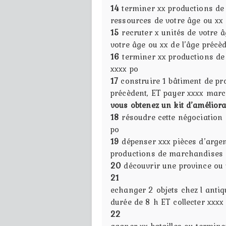
14
terminer xx productions de
ressources de votre âge ou xx 
15
recruter x unités de votre 
votre âge ou xx de l’âge précè
16
terminer xx productions de
xxxx po
17
construire 1 bâtiment de pr
précèdent, ET payer xxxx mar
vous obtenez un kit d’améliora
18
résoudre cette négociation
po
19
dépenser xxx pièces d’argen
productions de marchandises 
20
découvrir une province ou
21
echanger 2 objets chez l anti
durée de 8 h ET collecter xxx
22
gagner xx batailles ou termin