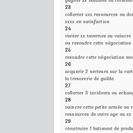
23
collecter xxx ressources ou do
xxxx en satisfaction
24
visiter xx tavernes ou vaincre
ou resoudre cette négociatio
25
resoudre cette négociation m
26
acquerir 2 secteurs sur la ca
la tresorerie de guilde
27
collecter 3 incidents ou echan
28
vaincre cette petite armée ou
ressources de votre age ou xx 
29
construire 1 batiment de prod