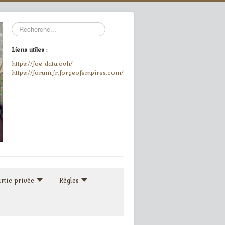
Rechercher
Liens utiles :
https://foe-data.ovh/
https://forum.fr.forgeofempires.com/
rtie privée
Règles