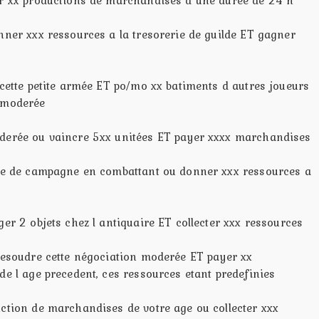
nner xxx ressources a la tresorerie de guilde ET gagner
 cette petite armée ET po/mo xx batiments d autres joueurs
n moderée
oderée ou vaincre 5xx unitées ET payer xxxx marchandises
rte de campagne en combattant ou donner xxx ressources a
ger 2 objets chez l antiquaire ET collecter xxx ressources
 resoudre cette négociation moderée ET payer xx
de l age precedent, ces ressources etant predefinies
uction de marchandises de votre age ou collecter xxx