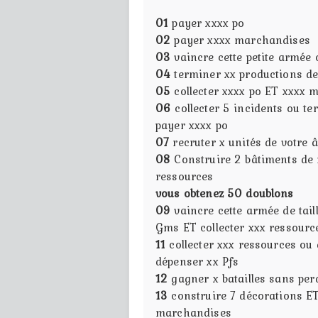
01
payer xxxx po
02
payer xxxx marchandises
03
vaincre cette petite armée
04
terminer xx productions d
05
collecter xxxx po ET xxxx
06
collecter 5 incidents ou t
payer xxxx po
07
recruter x unités de votre
08
Construire 2 bâtiments de 
ressources
vous obtenez 50 doublons
09
vaincre cette armée de tai
Gms ET collecter xxx ressourc
11
collecter xxx ressources ou
dépenser xx Pfs
12
gagner x batailles sans per
13
construire 7 décorations ET
marchandises