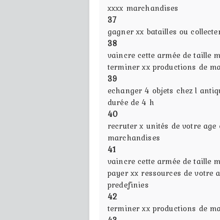
xxxx marchandises
37
gagner xx batailles ou collect
38
vaincre cette armée de taille
terminer xx productions de m
39
echanger 4 objets chez l anti
durée de 4 h
40
recruter x unités de votre ag
marchandises
41
vaincre cette armée de taille
payer xx ressources de votre a
predefinies
42
terminer xx productions de ma
43