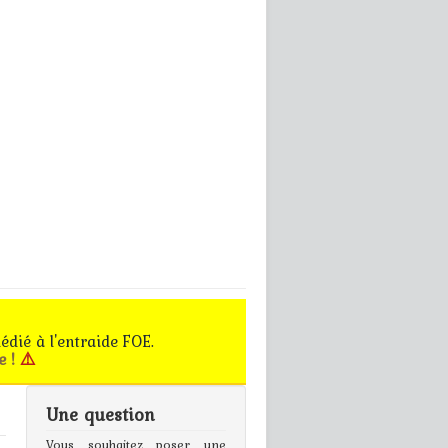
édié à l'entraide FOE.
e !
⚠️
Une question
gn In
Vous souhaitez poser une