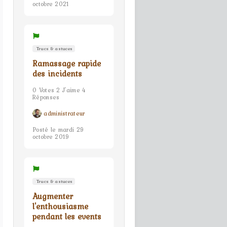
octobre 2021
Trucs & astuces
Ramassage rapide
des incidents
0 Votes 2 J'aime 4
Réponses
administrateur
Posté le mardi 29
octobre 2019
Trucs & astuces
Augmenter
l'enthousiasme
pendant les events