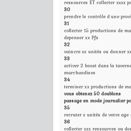
ressources ET collecter xxxx p
30
prendre le contrôle d une pro
31
collecter 15 productions de m
depenser xx Pfs
32
vaincre xx unités ou donner xx
33
activer 2 boost dans la taver
marchandises
34
terminer xx productions de ma
vous obtenez 50 doublons
passage en mode journalier po
35
recruter x unités de votre age
36
collecter xxx ressources ou do