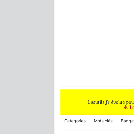
Lesutils.fr évolue po
⚠️ L
Categories
Mots clés
Badge