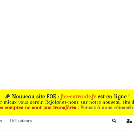
🎉 Nouveau site FOE :
foe-entraide.fr
est en ligne !
ur mieux vous servir. Rejoignez-nous sur notre nouveau site d
es comptes ne sont pas transférés :
Pensez à vous réinscrir
s
Utilisateurs
Search
Si