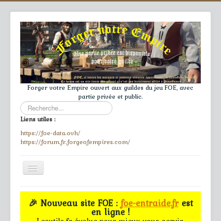
Forger votre Empire ouvert aux guildes du jeu FOE, avec
partie privée et public.
Rechercher
Liens utiles :
https://foe-data.ovh/
https://forum.fr.forgeofempires.com/
Toggle
Navigation
≡
🎉 Nouveau site FOE :
foe-entraide.fr
est
en ligne !
Accueil
Lesutils.fr évolue pour mieux vous servir.