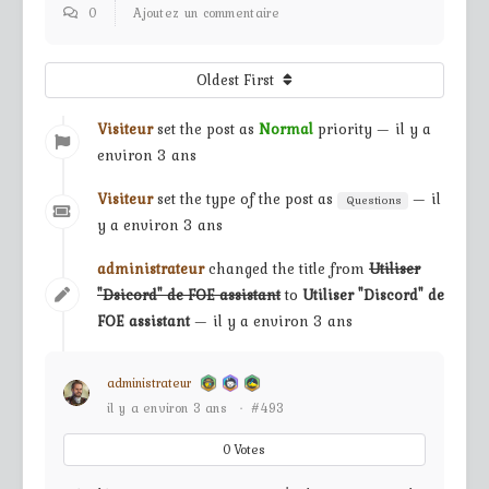
0
Ajoutez un commentaire
Oldest First
Visiteur
set the post as
Normal
priority — il y a
environ 3 ans
Visiteur
set the type of the post as
— il
Questions
y a environ 3 ans
administrateur
changed the title from
Utiliser
"Dsicord" de FOE assistant
to
Utiliser "Discord" de
FOE assistant
— il y a environ 3 ans
administrateur
il y a environ 3 ans
·
#493
0
Votes