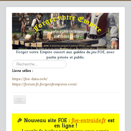
Forger votre Empire ouvert aux guildes du jeu FOE, avec
partie privée et public.
Rechercher
Liens utiles :
https://foe-data.ovh/
https://forum.fr.forgeofempires.com/
Toggle
Navigation
≡
🎉 Nouveau site FOE :
foe-entraide.fr
est
en ligne !
Accueil
Lesutils.fr évolue pour mieux vous servir.