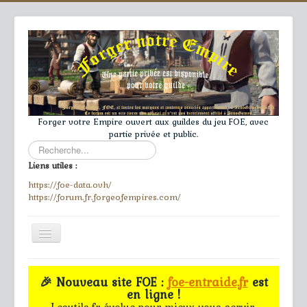
Forger votre Empire ouvert aux guildes du jeu FOE, avec
partie privée et public.
Rechercher
Liens utiles :
https://foe-data.ovh/
https://forum.fr.forgeofempires.com/
Toggle
Navigation
≡
🎉 Nouveau site FOE :
foe-entraide.fr
est
en ligne !
Accueil
Lesutils.fr évolue pour mieux vous servir.