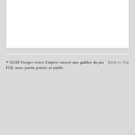
© 2026 Forger votre Empire ouvert aux guildes du jeu
Back to Top
FOE, avec partie privée et public.