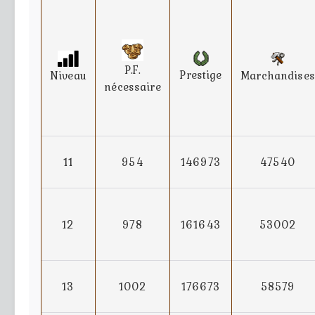
P.F.
Prestige
Niveau
Marchandises
nécessaire
11
954
146973
47540
12
978
161643
53002
13
1002
176673
58579