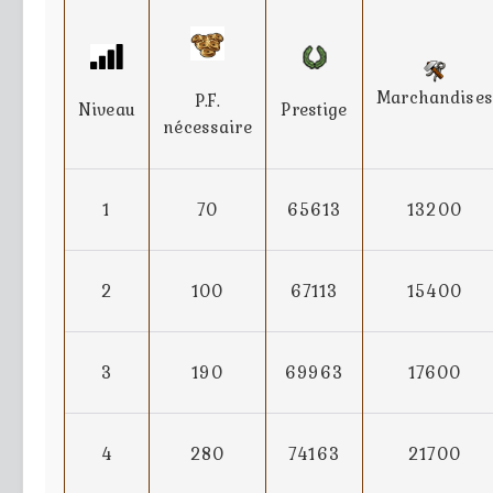
Marchandises
P.F.
Niveau
Prestige
nécessaire
1
70
65613
13200
2
100
67113
15400
3
190
69963
17600
4
280
74163
21700