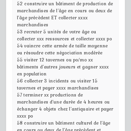
52
construire un bâtiment de production de
marchandises de l’âge en cours ou deux de
l’âge précèdent ET collecter xxxx
marchandises
53
recruter 5 unités de votre âge ou
collecter xxx ressources et collecter xxxx po
54
vaincre cette armée de taille moyenne
ou résoudre cette négociation modérée
55
visiter 12 tavernes ou po/mo xx
bâtiments d’autres joueurs et gagner xxxx
en population
56
collecter 3 incidents ou visiter 15
tavernes et payer xxxx marchandises
57
terminer xx productions de
marchandises d’une durée de 4 heures ou
échanger 4 objets chez l’antiquaire et payer
xxxx po
58
construire un bâtiment culturel de l’âge
en cours ou deux de l’âge précèdent et