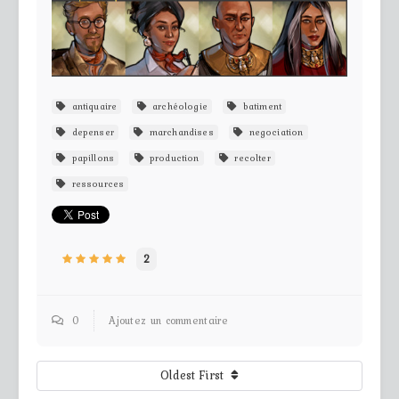
antiquaire
archéologie
batiment
depenser
marchandises
negociation
papillons
production
recolter
ressources
2
0
Ajoutez un commentaire
Oldest First