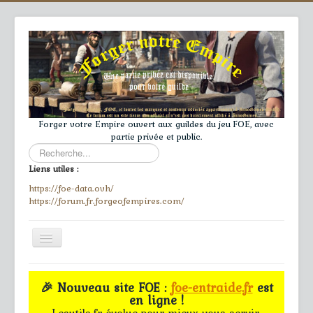
Forger votre Empire ouvert aux guildes du jeu FOE, avec
partie privée et public.
Rechercher
Liens utiles :
https://foe-data.ovh/
https://forum.fr.forgeofempires.com/
Toggle
Navigation
≡
🎉 Nouveau site FOE :
foe-entraide.fr
est
en ligne !
Accueil
Lesutils.fr évolue pour mieux vous servir.