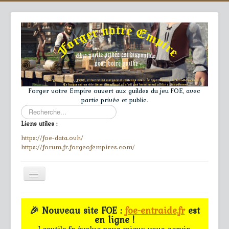
Forger votre Empire ouvert aux guildes du jeu FOE, avec
partie privée et public.
Rechercher
Liens utiles :
https://foe-data.ovh/
https://forum.fr.forgeofempires.com/
Toggle
Navigation
≡
🎉 Nouveau site FOE :
foe-entraide.fr
est
en ligne !
Accueil
Lesutils.fr évolue pour mieux vous servir.