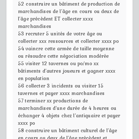
52
construire un bâtiment de production de
marchandises de l’âge en cours ou deux de
l’âge précèdent ET collecter xxxx
marchandises
53
recruter 5 unités de votre âge ou
collecter xxx ressources et collecter xxxx po
54
vaincre cette armée de taille moyenne
ou résoudre cette négociation modérée
55
visiter 12 tavernes ou po/mo xx
bâtiments d’autres joueurs et gagner xxxx
en population
56
collecter 3 incidents ou visiter 15
tavernes et payer xxxx marchandises
57
terminer xx productions de
marchandises d’une durée de 4 heures ou
échanger 4 objets chez l’antiquaire et payer
xxxx po
58
construire un bâtiment culturel de l’âge
en cours ou deux de l’âge précèdent et