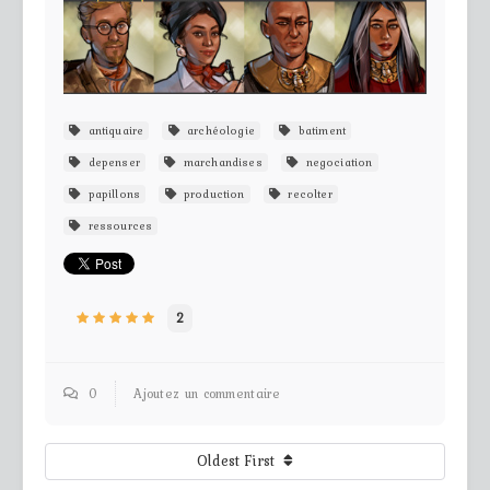
antiquaire
archéologie
batiment
depenser
marchandises
negociation
papillons
production
recolter
ressources
2
0
Ajoutez un commentaire
Oldest First