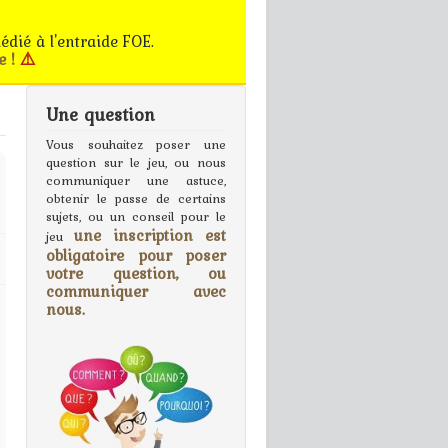
édié à l'entraide FOE.
e !
⚠️
Une question
gn In
Vous souhaitez poser une
question sur le jeu, ou nous
communiquer une astuce,
obtenir le passe de certains
sujets, ou un conseil pour le
une inscription est
jeu
obligatoire pour poser
votre question, ou
communiquer avec
nous.