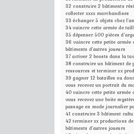
32
construire 2 bâtiments rési
collecter xxxx marchandises
33
échanger 5 objets chez l’an
34
vaincre cette armée de tai
35
dépenser 500 pièces d’argen
36
vaincre cette petite armée
bâtiments d’autres joueurs
37
activer 2 boosts dans la ta
38
construire un bâtiment de 
ressources et terminer xx pro
39
gagner 12 batailles ou donn
vous recevez un portrait du m
40
vaincre cette petite armée 
vous recevez une boite mystère
passage en mode journalier po
41
construire 3 bâtiment cultu
42
terminer xx productions de
bâtiments d’autres joueurs