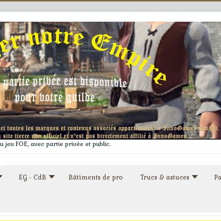
 jeu FOE, avec partie privée et public.
EG - CdB
Bâtiments de pro
Trucs & astuces
Pa