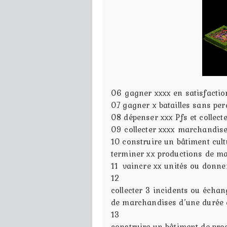
06
gagner xxxx en satisfacti
07
gagner x batailles sans per
08
dépenser xxx Pfs et collect
09
collecter xxxx marchandis
10
construire un bâtiment cult
terminer xx productions de m
11
vaincre xx unités ou donner
12
collecter 3 incidents ou échan
de marchandises d’une durée 
13
construire un bâtiment de pro