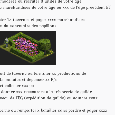
 modérée ou recruter 3 unités de votre âge
e marchandises de votre âge ou xxx de l’âge précèdent ET
siter 15 tavernes et payer xxxx marchandises
on du sanctuaire des papillons
nt de taverne ou terminer xx productions de
15 minutes et
dépenser xx Pfs
et collecter xxx po
 donner xxx ressources a la trésorerie de guilde
veau de l'EG (expédition de guilde) ou vaincre cette
verne ou remporter x batailles sans perdre et payer xxxx