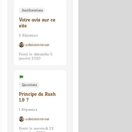
Améliorations
Votre avis sur ce
site
5 Réponses
administrateur
Posté le dimanche 5
janvier 2020
Questions
Principe du Rush
1.9 ?
1 Réponses
administrateur
Posté le mercredi 23