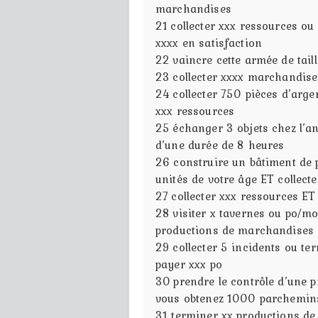
marchandises
21
collecter xxx ressources ou
xxxx en satisfaction
22
vaincre cette armée de tai
23
collecter xxxx marchandise
24
collecter 750 pièces d’arge
xxx ressources
25
échanger 3 objets chez l’a
d’une durée de 8 heures
26
construire un bâtiment de 
unités de votre âge ET collect
27
collecter xxx ressources ET
28
visiter x tavernes ou po/m
productions de marchandises 
29
collecter 5 incidents ou t
payer xxx po
30
prendre le contrôle d’une 
vous obtenez 1000 parchemin
31
terminer xx productions de