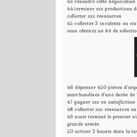
43
résoudre cette négociation
44
terminer xxx productions d
collecter xxx ressources
45
collecter 3 incidents ou vi
vous obtenez un kit de sélecti
46
dépenser 450 pièces d’arge
marchandises d’une durée de 
47
gagner xxx en satisfaction 
48
collecter xxx ressources ou
49
avoir terminé le premier ni
grande armée
50
activer 2 boosts dans la ta