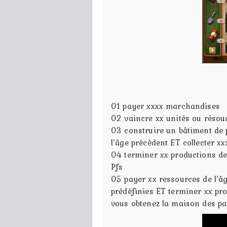
01
payer xxxx marchandises
02
vaincre xx unités ou résou
03
construire un bâtiment de
l’âge précèdent ET collecter x
04
terminer xx productions d
Pfs
05
payer xx ressources de l’âg
prédéfinies ET terminer xx pr
vous obtenez la maison des pap