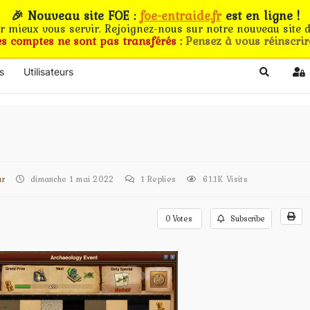
🎉 Nouveau site FOE :
foe-entraide.fr
est en ligne !
ur mieux vous servir. Rejoignez-nous sur notre nouveau site d
es comptes ne sont pas transférés :
Pensez à vous réinscrir
s
Utilisateurs
Search
Si
ur
dimanche 1 mai 2022
1
Replies
61.1K Visits
0
Votes
Subscribe