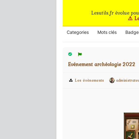
Lesutils.fr évolue po
⚠️ L
Categories
Mots clés
Badge
Evénement archéologie 2022
Les évènements
administrate