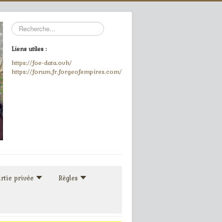
Rechercher
Liens utiles :
https://foe-data.ovh/
https://forum.fr.forgeofempires.com/
rtie privée
Règles