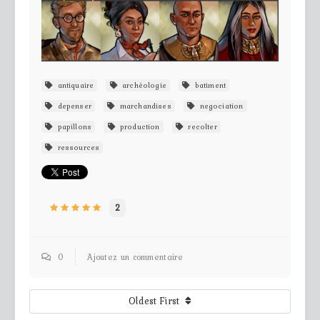
antiquaire
archéologie
batiment
depenser
marchandises
negociation
papillons
production
recolter
ressources
2
0
Ajoutez un commentaire
Oldest First