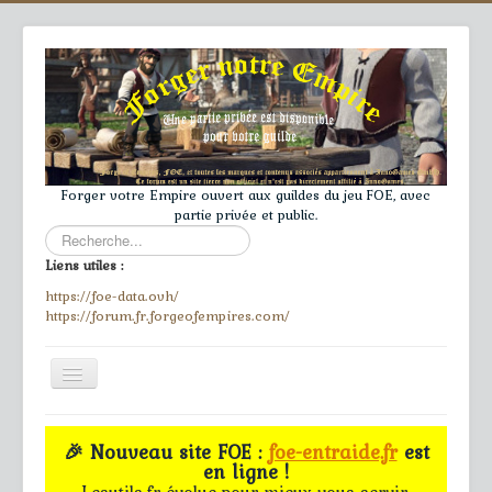
Forger votre Empire ouvert aux guildes du jeu FOE, avec
partie privée et public.
Rechercher
Liens utiles :
https://foe-data.ovh/
https://forum.fr.forgeofempires.com/
Toggle
Navigation
≡
🎉 Nouveau site FOE :
foe-entraide.fr
est
en ligne !
Accueil
Lesutils.fr évolue pour mieux vous servir.