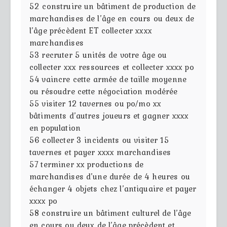
52
construire un bâtiment de production de
marchandises de l’âge en cours ou deux de
l’âge précèdent ET collecter xxxx
marchandises
53
recruter 5 unités de votre âge ou
collecter xxx ressources et collecter xxxx po
54
vaincre cette armée de taille moyenne
ou résoudre cette négociation modérée
55
visiter 12 tavernes ou po/mo xx
bâtiments d’autres joueurs et gagner xxxx
en population
56
collecter 3 incidents ou visiter 15
tavernes et payer xxxx marchandises
57
terminer xx productions de
marchandises d’une durée de 4 heures ou
échanger 4 objets chez l’antiquaire et payer
xxxx po
58
construire un bâtiment culturel de l’âge
en cours ou deux de l’âge précèdent et