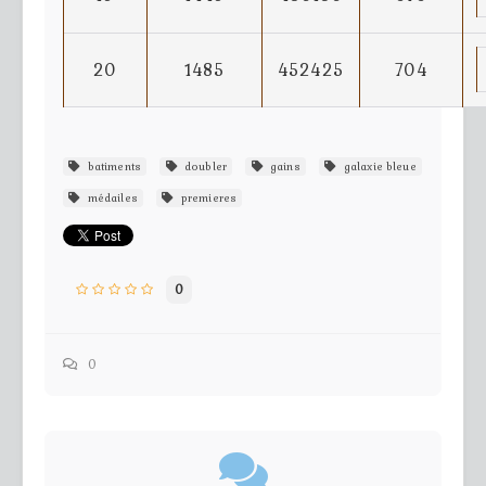
20
1485
452425
704
batiments
doubler
gains
galaxie bleue
médailes
premieres
0
0