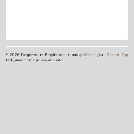
© 2026 Forger votre Empire ouvert aux guildes du jeu
Back to Top
FOE, avec partie privée et public.