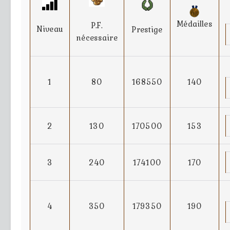
Médailles
P.F.
Niveau
Prestige
nécessaire
1
80
168550
140
2
130
170500
153
3
240
174100
170
4
350
179350
190