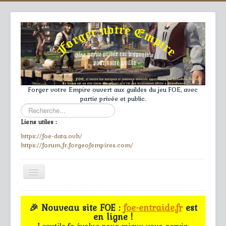
Forger votre Empire ouvert aux guildes du jeu FOE, avec
partie privée et public.
Rechercher
Liens utiles :
https://foe-data.ovh/
https://forum.fr.forgeofempires.com/
Toggle
Navigation
≡
🎉 Nouveau site FOE :
foe-entraide.fr
est
en ligne !
Accueil
Lesutils.fr évolue pour mieux vous servir.