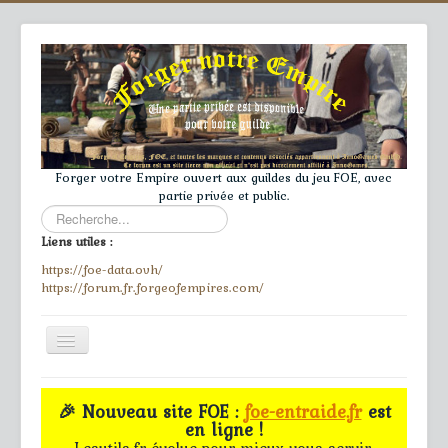
Forger votre Empire ouvert aux guildes du jeu FOE, avec
partie privée et public.
Rechercher
Liens utiles :
https://foe-data.ovh/
https://forum.fr.forgeofempires.com/
Toggle
Navigation
≡
🎉 Nouveau site FOE :
foe-entraide.fr
est
en ligne !
Accueil
Lesutils.fr évolue pour mieux vous servir.