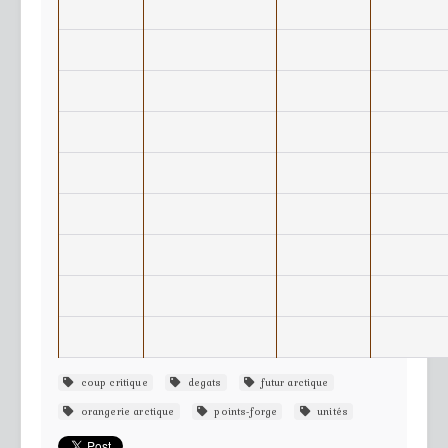
coup critique
degats
futur arctique
orangerie arctique
points-forge
unités