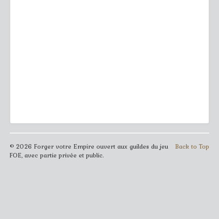
© 2026 Forger votre Empire ouvert aux guildes du jeu
Back to Top
FOE, avec partie privée et public.