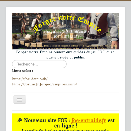
Forger votre Empire ouvert aux guildes du jeu FOE, avec
partie privée et public.
Rechercher
Liens utiles :
https://foe-data.ovh/
https://forum.fr.forgeofempires.com/
Toggle
Navigation
≡
🎉 Nouveau site FOE :
foe-entraide.fr
est
en ligne !
Accueil
Lesutils.fr évolue pour mieux vous servir.