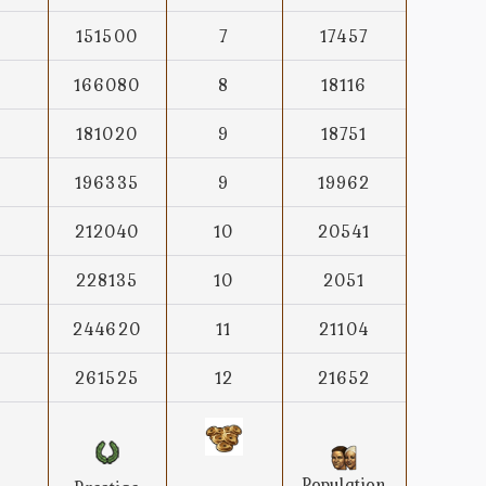
151500
7
17457
166080
8
18116
181020
9
18751
196335
9
19962
212040
10
20541
228135
10
2051
244620
11
21104
261525
12
21652
Population