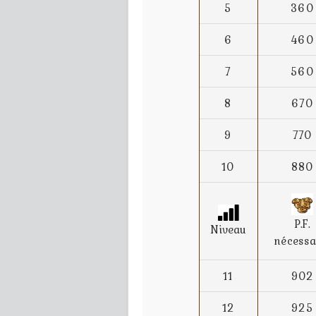
5
360
6
460
7
560
8
670
9
770
10
880
P.F.
Niveau
nécessa
11
902
12
925