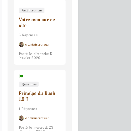
Améliorations
Votre avis sur ce
site
5 Réponses
administrateur
Posté le dimanche 5
janvier 2020
Questions
Principe du Rush
1.9 ?
1 Réponses
administrateur
Posté le mercredi 23