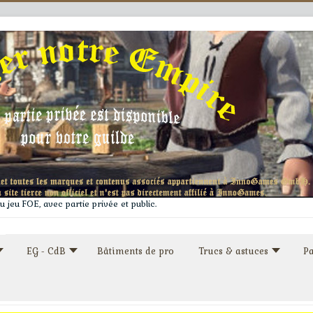
 jeu FOE, avec partie privée et public.
EG - CdB
Bâtiments de pro
Trucs & astuces
Pa