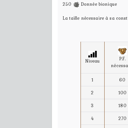
250
Donnée bionique
La taille nécessaire à sa cons
P.F.
Niveau
nécessa
1
60
2
100
3
180
4
270