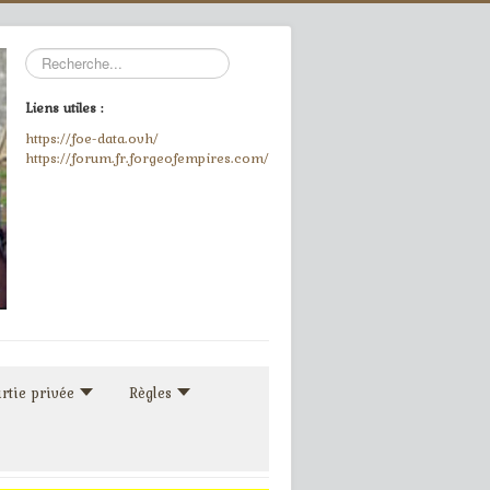
Rechercher
Liens utiles :
https://foe-data.ovh/
https://forum.fr.forgeofempires.com/
rtie privée
Règles