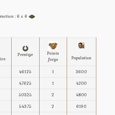
truction : 6 x 6
Points
Prestige
Population
ire
forge
46125
1
3600
47625
1
4200
50325
2
4800
54375
2
6190