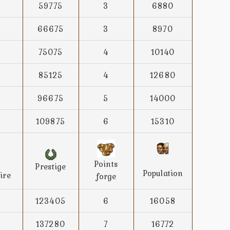
59775
3
6880
66675
3
8970
75075
4
10140
85125
4
12680
96675
5
14000
109875
6
15310
Points
Prestige
Population
ire
forge
123405
6
16058
137280
7
16772