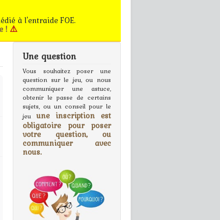
édié à l'entraide FOE.
e !
⚠️
Une question
gn In
Vous souhaitez poser une
question sur le jeu, ou nous
communiquer une astuce,
obtenir le passe de certains
sujets, ou un conseil pour le
une inscription est
jeu
obligatoire pour poser
votre question, ou
communiquer avec
nous.