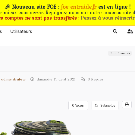
🎉 Nouveau site FOE :
foe-entraide.fr
est en ligne !
ur mieux vous servir. Rejoignez-nous sur notre nouveau site d
es comptes ne sont pas transférés :
Pensez à vous réinscrir
s
Utilisateurs
Search
Si
Bon à savoir
administrateur
dimanche 11 avril 2021
0
Replies
0
Votes
Subscribe