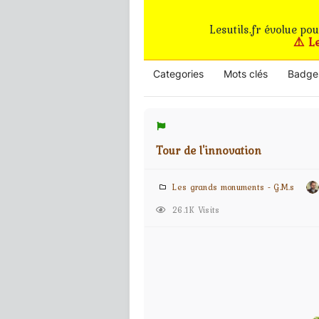
Lesutils.fr évolue po
⚠️ L
Categories
Mots clés
Badge
Tour de l'innovation
Les grands monuments - G.M.s
26.1K Visits