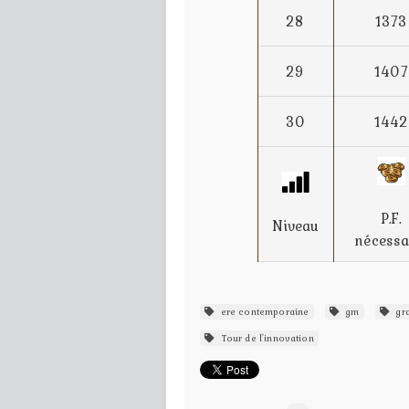
28
1373
29
1407
30
1442
P.F.
Niveau
nécessa
ere contemporaine
gm
gra
Tour de l'innovation