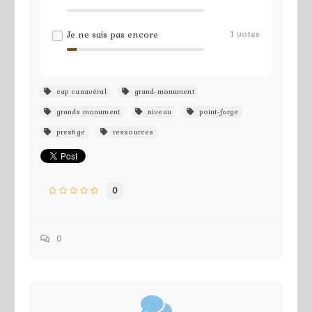
1
votes
Je ne sais pas encore
cap canavéral
grand-monument
grands monument
niveau
point-forge
prestige
ressources
0
0