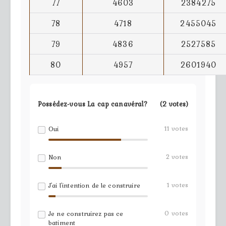
77
4603
2384275
78
4718
2455045
79
4836
2527585
80
4957
2601940
Possédez-vous La cap canavéral?
(2 votes)
11
votes
Oui
2
votes
Non
1
votes
J'ai l'intention de le construire
0
votes
Je ne construirez pas ce
batiment