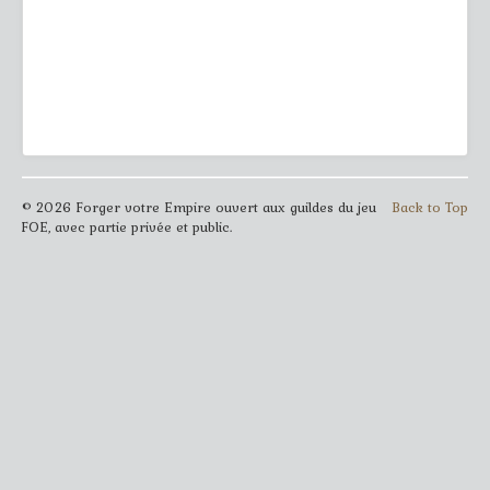
© 2026 Forger votre Empire ouvert aux guildes du jeu
Back to Top
FOE, avec partie privée et public.