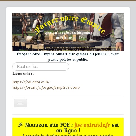
Forger votre Empire ouvert aux guildes du jeu FOE, avec
partie privée et public.
Rechercher
Liens utiles :
https://foe-data.ovh/
https://forum.fr.forgeofempires.com/
Toggle
Navigation
≡
🎉 Nouveau site FOE :
foe-entraide.fr
est
en ligne !
Accueil
Lesutils.fr évolue pour mieux vous servir.