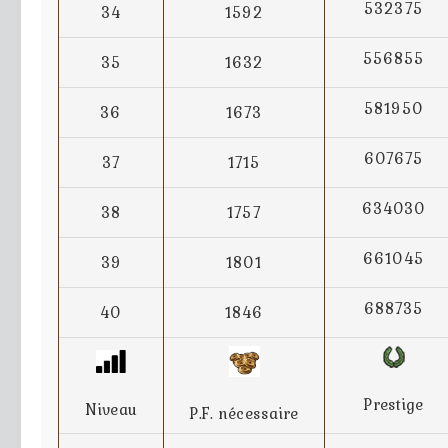
532375
34
1592
556855
35
1632
581950
36
1673
607675
37
1715
634030
38
1757
661045
39
1801
688735
40
1846
Prestige
Niveau
P.F. nécessaire