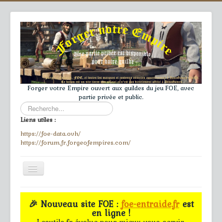
Forger votre Empire ouvert aux guildes du jeu FOE, avec
partie privée et public.
Rechercher
Liens utiles :
https://foe-data.ovh/
https://forum.fr.forgeofempires.com/
Toggle
Navigation
≡
🎉 Nouveau site FOE :
foe-entraide.fr
est
en ligne !
Accueil
Lesutils.fr évolue pour mieux vous servir.