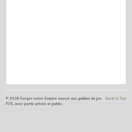
© 2026 Forger votre Empire ouvert aux guildes du jeu
Back to Top
FOE, avec partie privée et public.