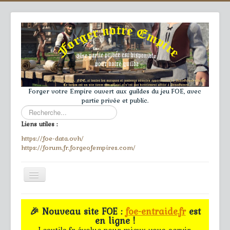
Forger votre Empire ouvert aux guildes du jeu FOE, avec
partie privée et public.
Rechercher
Liens utiles :
https://foe-data.ovh/
https://forum.fr.forgeofempires.com/
Toggle
Navigation
≡
🎉 Nouveau site FOE :
foe-entraide.fr
est
en ligne !
Accueil
Lesutils.fr évolue pour mieux vous servir.