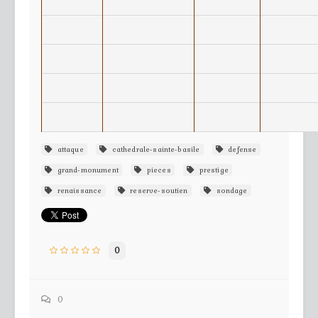
attaque
cathedrale-sainte-basile
defense
grand-monument
pieces
prestige
renaissance
reserve-soutien
sondage
0
0