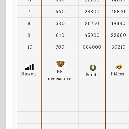
7
440
28800
16870
8
530
36750
19680
9
610
45900
22660
10
700
564000
30210
P.F.
Niveau
Pièces
Points
nécessaire