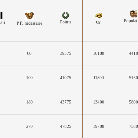
Populat
eau
Points
Or
P.F. nécessaire
60
39575
10100
4410
100
41075
11800
5150
180
43775
13400
5800
270
47825
19700
7580