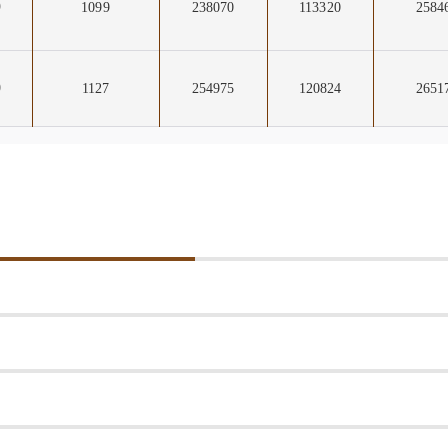
9
1099
238070
113320
2584
0
1127
254975
120824
2651