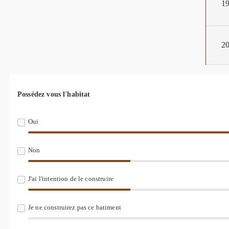
1
2
Possédez vous l'habitat
Oui
Non
J'ai l'intention de le construire
Je ne construirez pas ce batiment