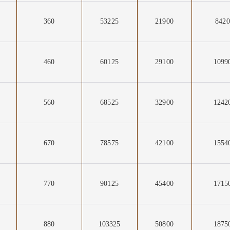
360
53225
21900
8420
460
60125
29100
1099
560
68525
32900
1242
670
78575
42100
1554
770
90125
45400
1715
0
880
103325
50800
1875