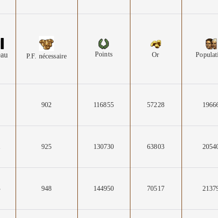
eau
Points
Or
Populat
P.F. nécessaire
1
902
116855
57228
1966
2
925
130730
63803
2054
3
948
144950
70517
2137