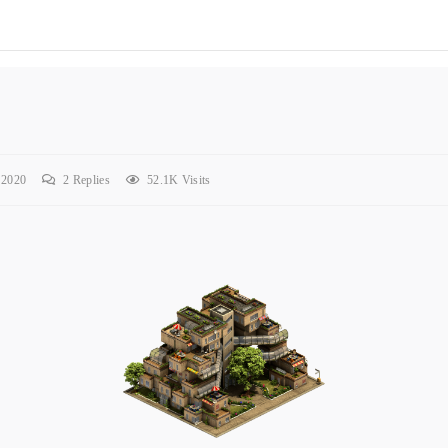
 2020
2
Replies
52.1K Visits