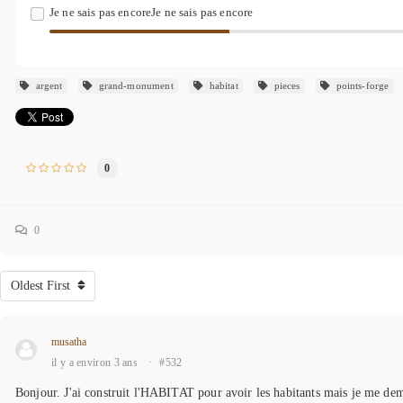
Je ne sais pas encoreJe ne sais pas encore
argent
grand-monument
habitat
pieces
points-forge
0
0
Oldest First
musatha
il y a environ 3 ans
·
#532
Bonjour. J'ai construit l'HABITAT pour avoir les habitants mais je me deman