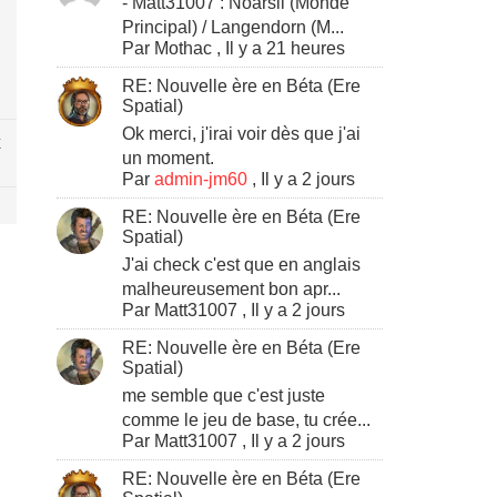
- Matt31007 : Noarsil (Monde
Principal) / Langendorn (M...
Par
Mothac
,
Il y a 21 heures
RE: Nouvelle ère en Béta (Ere
Spatial)
Ok merci, j'irai voir dès que j'ai
x
un moment.
Par
admin-jm60
,
Il y a 2 jours
RE: Nouvelle ère en Béta (Ere
Spatial)
J'ai check c'est que en anglais
malheureusement bon apr...
Par
Matt31007
,
Il y a 2 jours
RE: Nouvelle ère en Béta (Ere
Spatial)
me semble que c'est juste
comme le jeu de base, tu crée...
Par
Matt31007
,
Il y a 2 jours
RE: Nouvelle ère en Béta (Ere