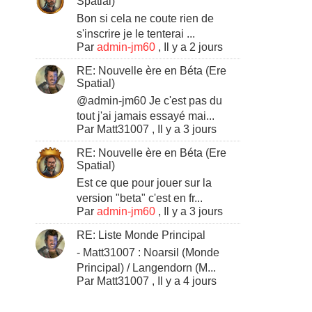
Spatial)
Bon si cela ne coute rien de
s'inscrire je le tenterai ...
Par
admin-jm60
,
Il y a 2 jours
RE: Nouvelle ère en Béta (Ere
Spatial)
@admin-jm60 Je c'est pas du
tout j'ai jamais essayé mai...
Par
Matt31007
,
Il y a 3 jours
RE: Nouvelle ère en Béta (Ere
Spatial)
Est ce que pour jouer sur la
version "beta" c'est en fr...
Par
admin-jm60
,
Il y a 3 jours
RE: Liste Monde Principal
- Matt31007 : Noarsil (Monde
Principal) / Langendorn (M...
Par
Matt31007
,
Il y a 4 jours