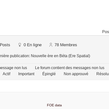
Pos
Posts
0
En ligne
78
Membres
nière publication:
Nouvelle ère en Béta (Ere Spatial)
message non lus
Le forum contient des messages non lus
Actif
Important
Épinglé
Non approuvé
Résolu
FOE data