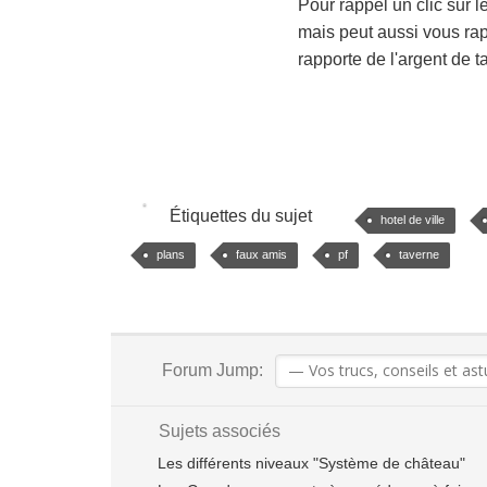
Pour rappel un clic sur l
mais peut aussi vous rapp
rapporte de l'argent de 
Étiquettes du sujet
hotel de ville
plans
faux amis
pf
taverne
Forum Jump:
Sujets associés
Les différents niveaux "Système de château"