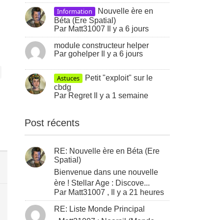
Information
Nouvelle ère en
Béta (Ere Spatial)
Par
Matt31007
Il y a 6 jours
module constructeur helper
Par
gohelper
Il y a 6 jours
Astuces
Petit "exploit" sur le
cbdg
Par
Regret
Il y a 1 semaine
Post récents
RE: Nouvelle ère en Béta (Ere
Spatial)
Bienvenue dans une nouvelle
ère ! Stellar Age : Discove...
Par
Matt31007
,
Il y a 21 heures
RE: Liste Monde Principal