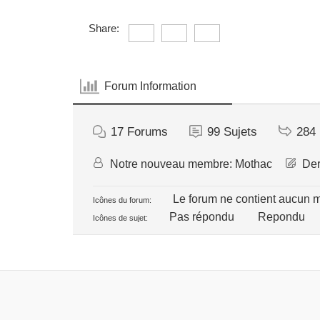
Share:
Forum Information
17
Forums
99
Sujets
284
Notre nouveau membre:
Mothac
Der
Le forum ne contient aucun 
Icônes du forum:
Pas répondu
Repondu
Icônes de sujet: