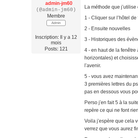
admin-jm60
La méthode que j'utilise e
(@admin-jm60)
Membre
1 - Cliquer sur l’hôtel de 
Admin
2 - Ensuite nouvelles
Inscription: Il y a 12
3 - Historiques des évè
mois
Posts: 121
4 - en haut de la fenêtre
horizontales) et choisiss
l'avenir.
5 - vous avez maintenant
3 premières lettres du p
pas en dessous vous pouve
Perso j'en fait 5 à la suit
repère ce qui ne font rien 
Voila j'espère que cela vo
verrez que vous aurez f