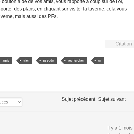
e bouton aide de vos amis, vous rapporte à coup sur de l'or,
orter des plans, en cliquant sur visiter la taverne, cela vous
taverne, mais aussi des PFs.
Citation
amis
trier
pseudo
rechercher
or
Sujet précédent
Sujet suivant
Il y a 1 mois