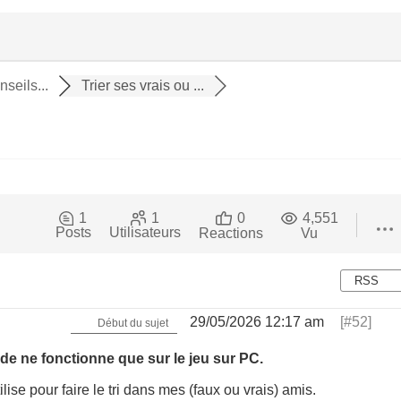
nseils...
Trier ses vrais ou ...
1
1
0
4,551
Posts
Utilisateurs
Reactions
Vu
RSS
29/05/2026 12:17 am
[#52]
Début du sujet
de ne fonctionne que sur le jeu sur PC.
lise pour faire le tri dans mes (faux ou vrais) amis.