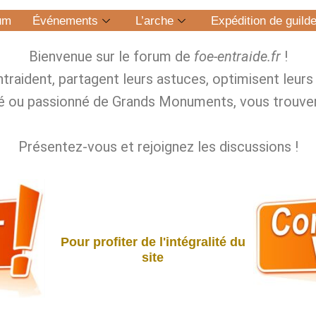
um
Événements
L’arche
Expédition de guild
Bienvenue sur le forum de
foe‑entraide.fr
!
entraident, partagent leurs astuces, optimisent leur
é ou passionné de Grands Monuments, vous trouver
Présentez‑vous et rejoignez les discussions !
Pour profiter de l'intégralité du
site