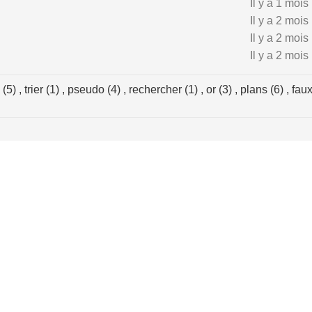
Il y a 1 mois
Il y a 2 mois
Il y a 2 mois
Il y a 2 mois
 (5)
,
trier (1)
,
pseudo (4)
,
rechercher (1)
,
or (3)
,
plans (6)
,
fau