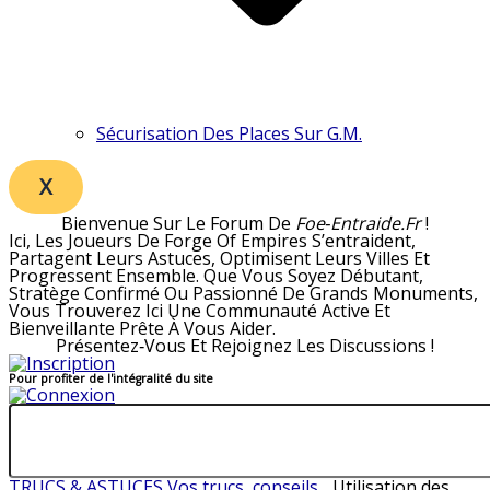
Sécurisation Des Places Sur G.M.
X
Bienvenue Sur Le Forum De
Foe‑entraide.fr
!
Ici, Les Joueurs De Forge Of Empires S’entraident,
Partagent Leurs Astuces, Optimisent Leurs Villes Et
Progressent Ensemble. Que Vous Soyez Débutant,
Stratège Confirmé Ou Passionné De Grands Monuments,
Vous Trouverez Ici Une Communauté Active Et
Bienveillante Prête À Vous Aider.
Présentez‑vous Et Rejoignez Les Discussions !
Pour profiter de l'intégralité du site
TRUCS & ASTUCES
Vos trucs, conseils...
Utilisation des