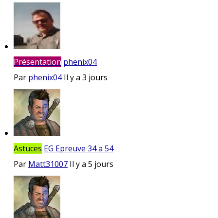
Présentation
phenix04
Par
phenix04
Il y a 3 jours
Astuces
EG Epreuve 34 a 54
Par
Matt31007
Il y a 5 jours