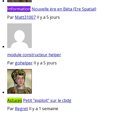
Information
Nouvelle ère en Béta (Ere Spatial)
Par
Matt31007
Il y a 5 jours
module constructeur helper
Par
gohelper
Il y a 5 jours
Astuces
Petit "exploit" sur le cbdg
Par
Regret
Il y a 1 semaine