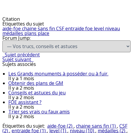
Citation
Étiquettes du sujet
aide-foe
chaine sans fin
CSF
entraide foe
level
niveau
médailles
plans
place
Forum Jump:
Sujet précédent
Sujet suivant
Sujets associés
Les Grands monuments à posséder ou à fuir.
Il y a 1 mois
Obtenir des plans de GM
Il y a 2 mois
Conseils et astuces du jeu
Il y a 2 mois
FOE assistant ?
Il y a 2 mois
Trier ses vrais ou faux amis
Il y a 2 mois
Étiquettes du sujet:
aide-foe (2)
,
chaine sans fin (1)
,
CSF
(2)
,
entraide foe (1)
,
level (1)
,
niveau (10)
,
médailles (2)
,