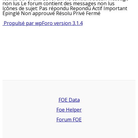
non lus
Le forum contient des messages non lus
Icônes de sujet:
Pas répondu
Repondu
Actif
Important
Épinglé
Non approuvé
Résolu
Privé
Fermé
Propulsé par wpForo version 3.1.4
FOE Data
Foe Helper
Forum FOE